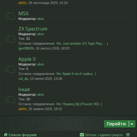
alk0v
, 29 листопада 2025, 14:10
MSX
Модератор:
alvis
ZX Spectrum
Модератор:
alvis
Тем:
21
Останнє повідомлення:
Re: Just another ZX Tape Play…
igor0f803h
, 16 лютого 2026, 00:03
Apple II
Модератор:
alvis
Тем:
5
Останнє повідомлення:
Re: Apple II rev.0 replica.
val_dp
, 13 липня 2025, 19:08
Інше
Модератор:
alvis
Тем:
10
Останнє повідомлення:
Re: Правец 8Д (Pravetz 8D)
alk0v
, 25 травня 2025, 18:32
Перейти
Список форумів
Зв'язок з адміністрацією