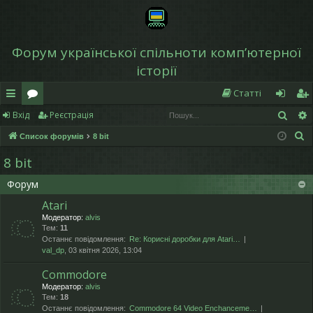
Форум української спільноти компʼютерної
історії
Статті
Пош
Вхід
Реєстрація
в
о
хі
еє
П
Список форумів
8 bit
и
ру
д
ст
о
8 bit
дк
м
р
ш
Форум
у
и
и
а
к
Atari
й
ці
Модератор:
alvis
Тем:
11
д
я
Останнє повідомлення:
Re: Корисні доробки для Atari…
val_dp
, 03 квітня 2026, 13:04
ос
Commodore
ту
Модератор:
alvis
Тем:
18
п
Останнє повідомлення:
Commodore 64 Video Enchanceme…