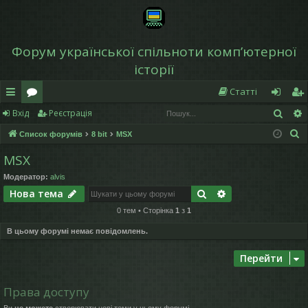
Форум української спільноти компʼютерної
історії
Статті
Пош
Вхід
Реєстрація
в
о
хі
еє
П
Список форумів
8 bit
MSX
и
ру
д
ст
о
MSX
дк
м
р
ш
Модератор:
alvis
у
и
и
а
Пошук
Розширений по
Нова тема
к
й
ці
0 тем • Сторінка
1
з
1
д
я
В цьому форумі немає повідомлень.
ос
Перейти
ту
Права доступу
п
Ви
не можете
створювати нові теми у цьому форумі