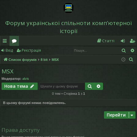
Форум української спільноти компʼютерної
історії
Статті
Пош
Вхід
Реєстрація
в
о
хі
еє
П
Список форумів
8 bit
MSX
и
ру
д
ст
о
MSX
дк
м
р
ш
Модератор:
alvis
у
и
и
а
Пошук
Розширений по
Нова тема
к
й
ці
0 тем • Сторінка
1
з
1
д
я
В цьому форумі немає повідомлень.
ос
Перейти
ту
Права доступу
п
Ви
не можете
створювати нові теми у цьому форумі