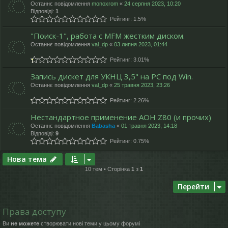
Останнє повідомлення
monoxrom
«
24 серпня 2023, 10:20
Відповіді:
1
Рейтинг: 1.5%
"Поиск-1", работа с MFM жестким диском.
Останнє повідомлення
val_dp
«
03 липня 2023, 01:44
Рейтинг: 3.01%
Запись дискет для УКНЦ 3,5" на PC под Win.
Останнє повідомлення
val_dp
«
25 травня 2023, 23:26
Рейтинг: 2.26%
Нестандартное применение АОН Z80 (и прочих)
Останнє повідомлення
Babasha
«
01 травня 2023, 14:18
Відповіді:
9
Рейтинг: 0.75%
Нова тема
10 тем • Сторінка
1
з
1
Перейти
Права доступу
Ви
не можете
створювати нові теми у цьому форумі