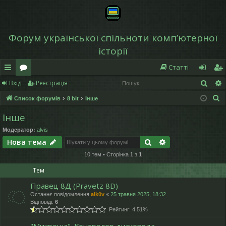
Форум української спільноти компʼютерної
історії
Статті
Пош
Вхід
Реєстрація
в
о
хі
еє
П
Список форумів
8 bit
Інше
и
ру
д
ст
о
Інше
дк
м
р
ш
Модератор:
alvis
у
и
и
а
Пошук
Розширений по
Нова тема
к
й
ці
10 тем • Сторінка
1
з
1
д
я
Тем
ос
Правец 8Д (Pravetz 8D)
Останнє повідомлення
alk0v
«
25 травня 2025, 18:32
ту
Відповіді:
6
Рейтинг: 4.51%
п
"Микроша". Контролер дисковода.