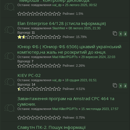
Останнє повідомлення
val_dp
«
25 лютого 2025, 00:52
Рейтинг: 1.5%
Elan Enterprise 64/128 (стисла інформація)
Останнє повідомлення
SlashNet
«
08 лютого 2025, 21:30
Відповіді:
11
1
2
Рейтинг: 15.79%
Юніор ФБ ( Юниор ФБ 6506) цікавий український
комп'ютер,на жаль не розкритий до кінця.
Останнє повідомлення
Mad Killer/PG/P7s
«
29 вересня 2024, 22:03
Відповіді:
7
Рейтинг: 2.26%
KIEV PC-02
Останнє повідомлення
val_dp
«
18 грудня 2023, 01:51
Відповіді:
14
1
2
Рейтинг: 4.51%
Завантаження програм на Amstrad CPC 464 та
сумісних.
Останнє повідомлення
Mad Killer/PG/P7s
«
15 листопада 2023, 17:57
Рейтинг: 0.75%
Славутіч ПК-2. Пошук інформації