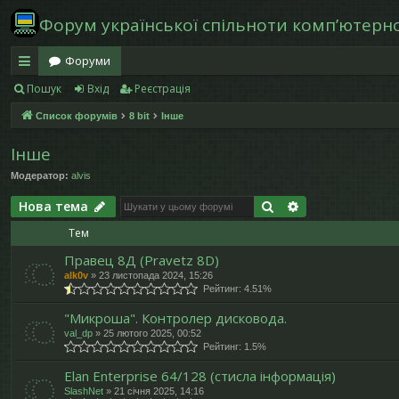
Форум української спільноти компʼютерної
Форуми
Пошук
Вхід
Реєстрація
в
Список форумів
8 bit
Інше
и
дк
Інше
Модератор:
alvis
и
Пошук
Розширений п
Нова тема
й
Тем
д
Правец 8Д (Pravetz 8D)
ос
alk0v
»
23 листопада 2024, 15:26
Рейтинг: 4.51%
ту
"Микроша". Контролер дисковода.
п
val_dp
»
25 лютого 2025, 00:52
Рейтинг: 1.5%
Elan Enterprise 64/128 (стисла інформація)
SlashNet
»
21 січня 2025, 14:16