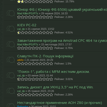
Рейтинг: 15.79%
Юніор ФБ ( Юниор ФБ 6506) цікавий український ко
Mad Killer/PG/P7s
»
29 червня 2024, 16:33
Рейтинг: 2.26%
KIEV PC-02
val_dp
»
21 серпня 2023, 13:52
Рейтинг: 4.51%
Завантаження програм на Amstrad CPC 464 та суміс
Mad Killer/PG/P7s
»
15 листопада 2023, 17:57
Рейтинг: 0.75%
Славутіч ПК-2. Пошук інформації
alk0v
»
21 серпня 2023, 20:29
Рейтинг: 1.5%
"Поиск-1", работа с MFM жестким диском.
val_dp
»
03 липня 2023, 01:44
Рейтинг: 3.01%
Запись дискет для УКНЦ 3,5" на PC под Win.
val_dp
»
25 травня 2023, 23:26
Рейтинг: 2.26%
Нестандартное применение АОН Z80 (и прочих)
Babasha
»
30 квітня 2023, 10:51