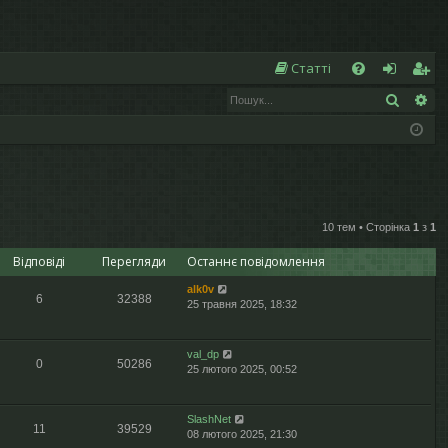
Ш
Статті
Пошук
Ро
Д
хі
еє
о
д
ст
п
р
о
а
10 тем • Сторінка
1
з
1
м
ці
Відповіді
Перегляди
Останнє повідомлення
ог
я
alk0v
а
6
32388
25 травня 2025, 18:32
val_dp
0
50286
25 лютого 2025, 00:52
SlashNet
11
39529
08 лютого 2025, 21:30