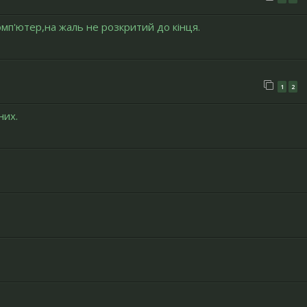
мп'ютер,на жаль не розкритий до кінця.
1
2
них.