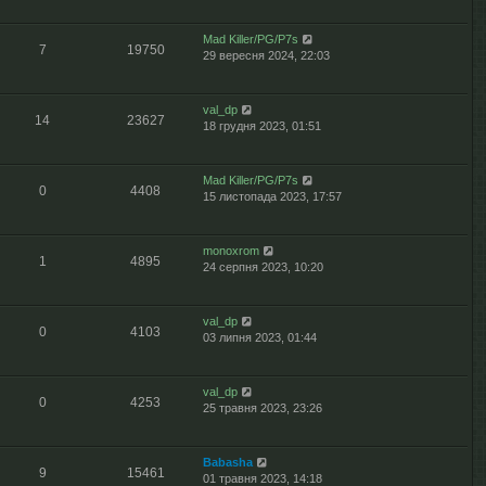
Mad Killer/PG/P7s
7
19750
29 вересня 2024, 22:03
val_dp
14
23627
18 грудня 2023, 01:51
Mad Killer/PG/P7s
0
4408
15 листопада 2023, 17:57
monoxrom
1
4895
24 серпня 2023, 10:20
val_dp
0
4103
03 липня 2023, 01:44
val_dp
0
4253
25 травня 2023, 23:26
Babasha
9
15461
01 травня 2023, 14:18