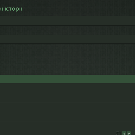
 історії
ошук
1
2