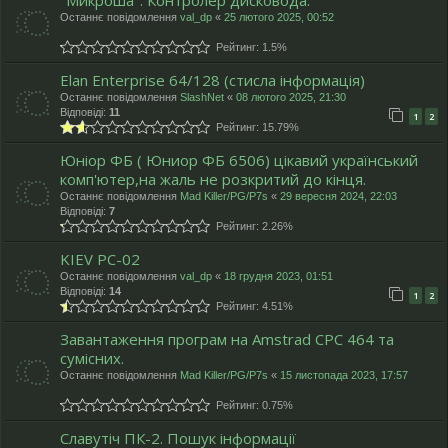
Останнє повідомлення
val_dp
«
25 лютого 2025, 00:52
Рейтинг: 1.5%
Elan Enterprise 64/128 (стисла інформація)
Останнє повідомлення
SlashNet
«
08 лютого 2025, 21:30
Відповіді:
11
1
2
Рейтинг: 15.79%
Юніор ФБ ( Юниор ФБ 6506) цікавий український
комп'ютер,на жаль не розкритий до кінця.
Останнє повідомлення
Mad Killer/PG/P7s
«
29 вересня 2024, 22:03
Відповіді:
7
Рейтинг: 2.26%
KIEV PC-02
Останнє повідомлення
val_dp
«
18 грудня 2023, 01:51
Відповіді:
14
1
2
Рейтинг: 4.51%
Завантаження програм на Amstrad CPC 464 та
сумісних.
Останнє повідомлення
Mad Killer/PG/P7s
«
15 листопада 2023, 17:57
Рейтинг: 0.75%
Славутіч ПК-2. Пошук інформації