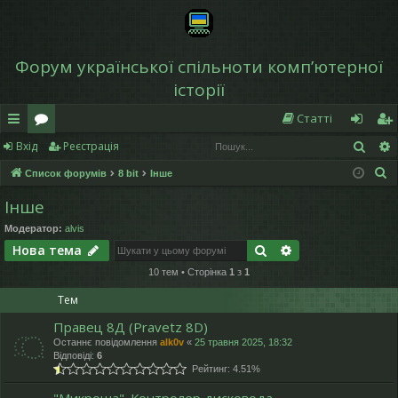
Форум української спільноти компʼютерної
історії
Статті
Пош
Вхід
Реєстрація
в
о
хі
еє
П
Список форумів
8 bit
Інше
и
ру
д
ст
о
Інше
дк
м
р
ш
Модератор:
alvis
у
и
и
а
Пошук
Розширений по
Нова тема
к
й
ці
10 тем • Сторінка
1
з
1
д
я
Тем
ос
Правец 8Д (Pravetz 8D)
Останнє повідомлення
alk0v
«
25 травня 2025, 18:32
ту
Відповіді:
6
Рейтинг: 4.51%
п
"Микроша". Контролер дисковода.