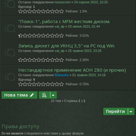
Останнє повідомлення
monoxrom
«
24 серпня 2023, 10:20
Відповіді:
1
Рейтинг: 1.5%
"Поиск-1", работа с MFM жестким диском.
Останнє повідомлення
val_dp
«
03 липня 2023, 01:44
Рейтинг: 3.01%
Запись дискет для УКНЦ 3,5" на PC под Win.
Останнє повідомлення
val_dp
«
25 травня 2023, 23:26
Рейтинг: 2.26%
Нестандартное применение АОН Z80 (и прочих)
Останнє повідомлення
Babasha
«
01 травня 2023, 14:18
Відповіді:
9
Рейтинг: 0.75%
Нова тема
10 тем • Сторінка
1
з
1
Перейти
Права доступу
Ви
не можете
створювати нові теми у цьому форумі