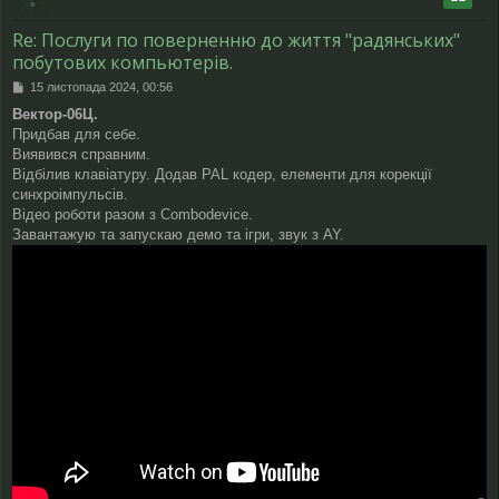
л
р
е
и
Re: Послуги по поверненню до життя "радянських"
н
н
побутових компьютерів.
я
П
15 листопада 2024, 00:56
о
Вектор-06Ц.
в
Придбав для себе.
і
д
Виявився справним.
о
Відбілив клавіатуру. Додав PAL кодер, елементи для корекції
м
синхроімпульсів.
л
Відео роботи разом з Combodevice.
е
Завантажую та запускаю демо та ігри, звук з AY.
н
н
я