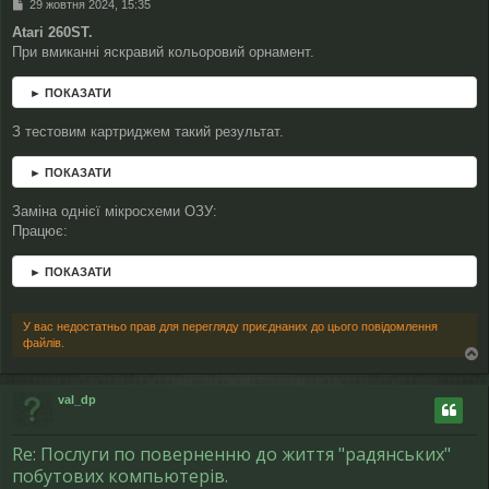
П
29 жовтня 2024, 15:35
о
Atari 260ST.
в
При вмиканні яскравий кольоровий орнамент.
і
д
о
► ПОКАЗАТИ
м
л
З тестовим картриджем такий результат.
е
н
н
► ПОКАЗАТИ
я
Заміна однієї мікросхеми ОЗУ:
Працює:
► ПОКАЗАТИ
У вас недостатньо прав для перегляду приєднаних до цього повідомлення
файлів.
о
г
val_dp
о
р
и
Re: Послуги по поверненню до життя "радянських"
побутових компьютерів.