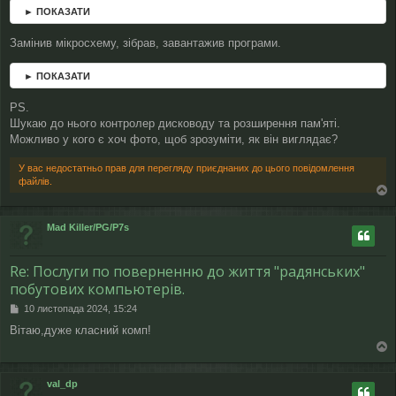
► ПОКАЗАТИ
Замінив мікросхему, зібрав, завантажив програми.
► ПОКАЗАТИ
PS.
Шукаю до нього контролер дисководу та розширення пам'яті.
Можливо у кого є хоч фото, щоб зрозуміти, як він виглядає?
У вас недостатньо прав для перегляду приєднаних до цього повідомлення
файлів.
о
г
Mad Killer/PG/P7s
о
р
и
Re: Послуги по поверненню до життя "радянських"
побутових компьютерів.
П
10 листопада 2024, 15:24
о
Вітаю,дуже класний комп!
в
і
о
д
о
г
val_dp
м
о