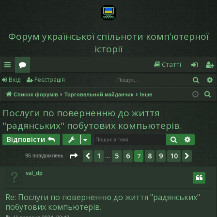
Форум української спільноти компʼютерної
історії
Статті
Пош
Вхід
Реєстрація
в
о
хі
еє
П
Список форумів
Торговельний майданчик
Інше
и
ру
д
ст
о
Послуги по поверненню до життя
дк
м
р
ш
"радянських" побутових компьютерів.
у
и
и
а
к
Пошук
Розшир
Відповісти
й
ці
Сторінка
7
з
10
1
5
6
8
9
10
Поперед.
7
Далі
95 повідомлень
…
д
я
val_dp
ос
ту
Re: Послуги по поверненню до життя "радянських"
побутових компьютерів.
п