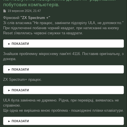
побутових компьютерів.
П
19 вересня 2024, 21:47
о
Фірмовий
"ZX Spectrum +"
в
Зі слів власника "Не працює, замінили підозрілу ULA, не допомогло."
і
д
При підключенні побачив чорний квадрат, при натисканні на кнопку
о
Reset з'являлись червоні смужки та квадрати.
м
л
► ПОКАЗАТИ
е
н
н
Знайшов проблемну мікросхему пам'яті 4116. Поставив оригінальну, з
я
донора.
► ПОКАЗАТИ
ZX Spectrum+ працює.
► ПОКАЗАТИ
ULA була замінена не даремно. Рідна, при перевірці, виявилась не
справною.
Ще одна не вирішена мною проблема - пошкоджені плівки клавіатури.
► ПОКАЗАТИ