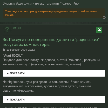
Власник буде шукати плівку та міняти ії самостійно.
У вас недостатньо прав для перегляду приєднаних до цього повідомлення
файлів.
о
г
val_dp
о
р
и
Re: Послуги по поверненню до життя "радянських"
побутових компьютерів.
П
19 вересня 2024, 22:32
о
"Atari 800XL"
в
Придбав для себе плату, як донора, в стані "моченая , раскусаны
і
д
несколько микрух" (шукали, але не знайшли, золото).
о
м
► ПОКАЗАТИ
л
е
Не підійнялась рука розібрати на запчастини. Впаяв замість
н
н
викушених цілі мікросхеми, допаяв відсутні деталі, знайшов
я
відсутню мікросхему.
► ПОКАЗАТИ