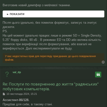
Виготовив новий демпфер з меблевої тканини.
► ПОКАЗАТИ
Після цього ідеально, без помилок форматує, записує та зчитує
дискети.
PS.
На цей момент ідеально працює лише в режимі SD = Single Density,
5.25" floppy disks, 90 кБ . В режимах ED та DD або велика кількість
помилок при верифікації після форматування, або взагалі не
верифікується. Далі експериментувати не буду.
У вас недостатньо прав для перегляду приєднаних до цього повідомлення
файлів.
о
г
val_dp
о
р
и
Re: Послуги по поверненню до життя "радянських"
побутових компьютерів.
П
10 листопада 2024, 15:21
о
Ассистент-86/128.
в
Придбав для себе, в такому стані.
і