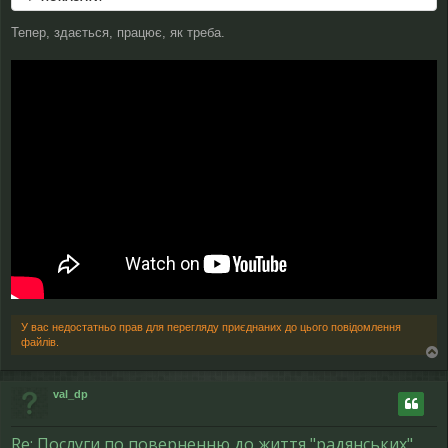
Тепер, здається, працює, як треба.
У вас недостатньо прав для перегляду приєднаних до цього повідомлення
файлів.
о
г
val_dp
о
р
и
Re: Послуги по поверненню до життя "радянських"