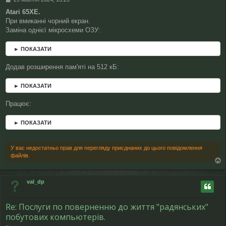
о
Atari 65XE.
в
При вмиканні чорний екран.
і
д
Заміна однієї мікросхеми ОЗУ:
о
м
► ПОКАЗАТИ
л
е
Додав розширення пам'яті на 512 кБ:
н
н
я
► ПОКАЗАТИ
Працює:
► ПОКАЗАТИ
У вас недостатньо прав для перегляду приєднаних до цього повідомлення
файлів.
о
г
val_dp
о
р
и
Re: Послуги по поверненню до життя "радянських"
побутових компьютерів.