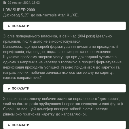
П
29 жовтня 2024, 16:03
о
LDW SUPER 2000.
в
Дисковод 5,25" до комп'ютерів Atari XL/XE.
і
д
о
► ПОКАЗАТИ
м
л
Зі слів попереднього власника, в свій час (90-і роки) ідеально
е
працював, після цього не використовувався.
н
н
Виявилось, що при спробі форматування дискети не проходить ії
я
верифікація, відповідно, подальше використання не можливе.
Шукаючи проблему звернув увагу, що при докладанні зусилля в
одному з напрямків на каретку з головкою в процесі форматування,
верифікація проходить успішно! Уважно придивився до каретки та
направляючих, побачив залишки якогось матеріалу на каретці,
вздовж направляючої.
► ПОКАЗАТИ
Знявши направляючу побачив залишки поролонового "демпфера",
який за багато років зруйнувався і перестав виконувати свої функції.
Скоріш за все, цей демпфер вибирав зайвий люфт і завжди
рівномірно притискав каретку до направляючої.
► ПОКАЗАТИ