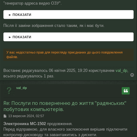
"генератор адреса видео ОЗУ".
► ПОКАЗАТИ
Після ії заміни зображення стало таким, як і має бути.
► ПОКАЗАТИ
У вас недостатньо прав для перегляду приєднаних до цього повідомлення
файлів.
Востаннє редагувалось 06 квітня 2025, 19:20 користувачем
val_dp
,
всього редагувалось 1 раз.
о
г
val_dp
о
р
и
Re: Послуги по поверненню до життя "радянських"
побутових компьютерів.
П
13 вересня 2024, 02:57
о
Электроника МС-1502
продовження.
в
Перед відправкою, для власного заспокоєння вирішив підключити
і
д
контролер дисководу та завантажитись з дискети.