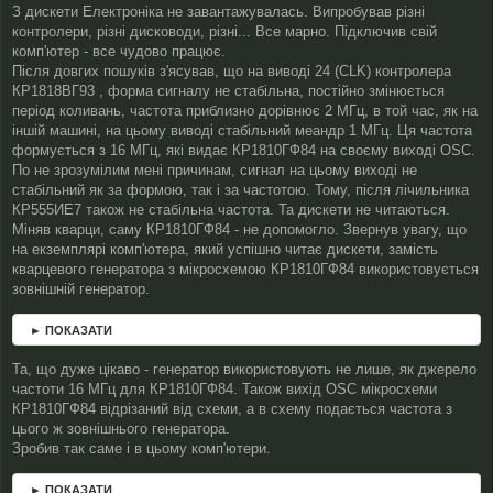
о
З дискети Електроніка не завантажувалась. Випробував різні
м
контролери, різні дисководи, різні... Все марно. Підключив свій
л
комп'ютер - все чудово працює.
е
Після довгих пошуків з'ясував, що на виводі 24 (CLK) контролера
н
н
КР1818ВГ93 , форма сигналу не стабільна, постійно змінюється
я
період коливань, частота приблизно дорівнює 2 МГц, в той час, як на
іншій машині, на цьому виводі стабільний меандр 1 МГц. Ця частота
формується з 16 МГц, які видає КР1810ГФ84 на своєму виході OSC.
По не зрозумілим мені причинам, сигнал на цьому виході не
стабільний як за формою, так і за частотою. Тому, після лічильника
КР555ИЕ7 також не стабільна частота. Та дискети не читаються.
Міняв кварци, саму КР1810ГФ84 - не допомогло. Звернув увагу, що
на екземплярі комп'ютера, який успішно читає дискети, замість
кварцевого генератора з мікросхемою КР1810ГФ84 використовується
зовнішній генератор.
► ПОКАЗАТИ
Та, що дуже цікаво - генератор використовують не лише, як джерело
частоти 16 МГц для КР1810ГФ84. Також вихід OSC мікросхеми
КР1810ГФ84 відрізаний від схеми, а в схему подається частота з
цього ж зовнішнього генератора.
Зробив так саме і в цьому комп'ютери.
► ПОКАЗАТИ