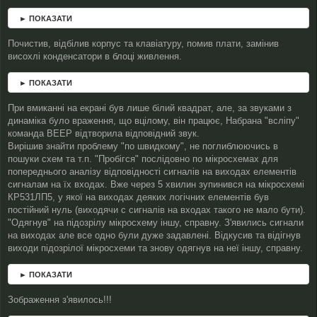
д
о
► ПОКАЗАТИ
м
л
Почистив, відбілив корпус та клавіатуру, помив плати, замінив
е
висохлі конденсатори в блоці живлення.
н
н
я
► ПОКАЗАТИ
При вмиканні на екрані був лише білий квадрат, але, за звуками з
динаміка було враження, що вцілому, він працює, Набрана "всліпу"
команда BEEP відтворила відповідний звук.
Вирішив знайти проблему "по швидкому", не поглиблюючись в
пошуки схем та т.п. "Пробігся" послідовно по мікросхемах для
попереднього аналізу відповідності сигналів на виходах елементів
сигналам на їх входах. Вже через 5 хвилин зупинився на мікросхемі
КР531ЛП5, у якої на виходах деяких логічних елементів був
постійний нуль (виходячи с сигналів на входах такого не мало бути).
"Одягнув" на підозрілу мікросхему іншу, справну. З'явились сигнали
на виходах але все одно були дуже задавлені. Відкусив та відігнув
виходи підозрілої мікросхеми та знову одягнув на неї іншу, справну.
► ПОКАЗАТИ
Зображення з'явилось!!!