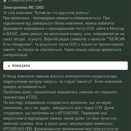
П
11 вересня 2024, 00:48
о
Электроника МС-1502
в
Зі слів власника "Купив як сто відсотків робочу".
і
д
При ввімкненні - безперервно вмикається/вимикається. При
о
підключенні від зовнішнього блока живлення, можна побачити
м
фрагменти зображення з проходженням теста ОЗУ, зайти в Монітор,
л
в BASIC, вірно реагує на натискання клавіш, але, зображення не на
е
своїх місцях, зсунуто. Верхній рядок символів з написом ""БЕЙСИК-
н
н
К не обнаружен", та результат теста ОЗУ з кількістю протестованої
я
пам'яті, не екрані не з'являються. Через кілька секунд зривається
синхронізація.
► ПОКАЗАТИ
В блоці живлення замінив висохлі електролітичні конденсатори,
підрегулював вихідну напругу, та струм "захисту". Блок живлення
працює,не вимикається.
Проблема зриву синхронізації вирішилась заміною не справного
транзистора КТ315.
По вигляду зображення складається враження, що на екран,
помилково, не з тих адрес, виводиться зміст відео ОЗУ. Дуже
сподівався, що проблема не з КР1545ХМ1. Перевіряв інші
мікросхеми в відповідних ланках, міняв деякі, по яких були хоч
невеликі сумніви. Але, в решті решт, винуватицею виявилась
КР1545ХМ1-009, функціональне призначення якої описується як