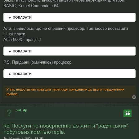
Замість ПЗУ BASIC використав 2764 через перехідник для ROM
BASIC, Kernel Commodore 64.
► ПОКАЗАТИ
Але, виявилось, що не справний процесор. Тимчасово поставив з
іншої плати.
Atari 800XL працює!
► ПОКАЗАТИ
P.S. Придбаю (обміняюсь) процесор.
► ПОКАЗАТИ
У вас недостатньо прав для перегляду приєднаних до цього повідомлення
файлів.
о
г
val_dp
о
р
и
Re: Послуги по поверненню до життя "радянських"
побутових компьютерів.
П
29 жовтня 2024, 15:25