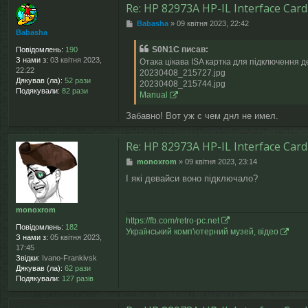
Re: HP 82973A HP-IL Interface Card
П
Babasha
»
09 квітня 2023, 22:42
Babasha
о
в
S0N1C писав:
Повідомлень:
190
і
З нами з:
03 квітня 2023,
Отака цікава ISA картка для підключення 
д
22:22
20230408_215727.jpg
о
Дякував (ла):
52 рази
20230408_215744.jpg
м
Подякували:
82 рази
Manual
л
е
Забавно! Вот уж с чем днл не имел.
н
н
я
Re: HP 82973A HP-IL Interface Card
П
monoxrom
»
09 квітня 2023, 23:14
о
І які девайси воно підключало?
в
і
д
monoxrom
о
https://fb.com/retro-pc.net
м
Повідомлень:
182
Український комп'ютерний музей, відео
л
З нами з:
05 квітня 2023,
е
17:45
н
Звідки:
Ivano-Frankivsk
н
Дякував (ла):
62 рази
я
Подякували:
127 разів