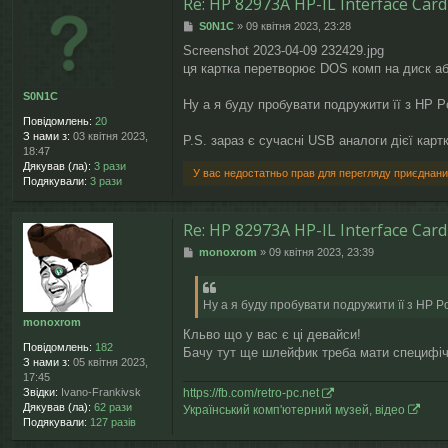
Re: HP 82973A HP-IL Interface Card
П
S0N1C
»
09 квітня 2023, 23:28
о
Screenshot 2023-04-09 232429.jpg
в
ця картка перетворює DOS комп на диск аб
і
д
S0N1C
о
Ну а я буду пробувати подружити її з HP Po
м
Повідомлень:
20
л
З нами з:
03 квітня 2023,
P.S. зараз є сучасні USB аналоги дієї кар
е
18:47
н
Дякував (ла):
3 рази
У вас недостатньо прав для перегляду приєднани
н
Подякували:
3 рази
я
Re: HP 82973A HP-IL Interface Card
П
monoxrom
»
09 квітня 2023, 23:39
о
в
і
Ну а я буду пробувати подружити її з HP Po
д
monoxrom
о
Кльво що у вас є ці девайси!
м
Повідомлень:
182
Бачу тут ще шлейфик треба мати специфіч
л
З нами з:
05 квітня 2023,
е
17:45
н
https://fb.com/retro-pc.net
Звідки:
Ivano-Frankivsk
н
Дякував (ла):
62 рази
Український комп'ютерний музей, відео
я
Подякували:
127 разів