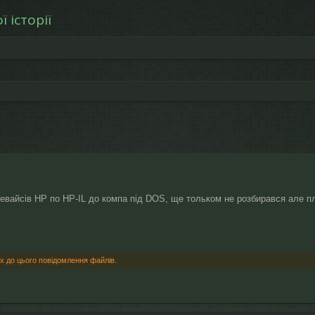
 історії
рений пошук
девайсів HP по HP-IL до компа під DOS, ще тольком не розбирався але п
х до цього повідомлення файлів.