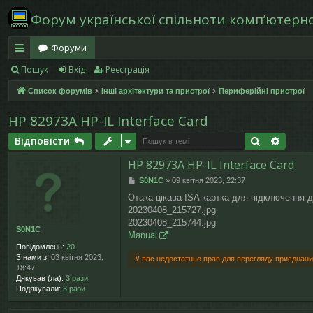
Форум української спільноти компʼютерної
Форуми
Пошук
Вхід
Реєстрація
в
Список форумів
Інші архітектури та пристрої
Периферійні пристрої
и
дк
HP 82973A HP-IL Interface Card
и
Пошук
Розши
Відповісти
й
HP 82973A HP-IL Interface Card
П
S0N1C
»
09 квітня 2023, 22:37
д
о
Отака цікава ISA картка для підключення 
в
ос
20230408_215727.jpg
і
д
20230408_215744.jpg
S0N1C
ту
о
Manual
м
Повідомлень:
20
л
п
З нами з:
03 квітня 2023,
У вас недостатньо прав для перегляду приєднани
е
18:47
н
Дякував (ла):
3 рази
н
Подякували:
3 рази
я