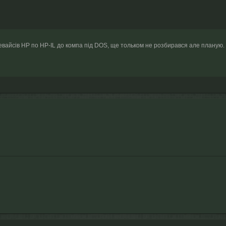
девайсів HP по HP-IL до компа під DOS, ще тольком не розбирався але планую.