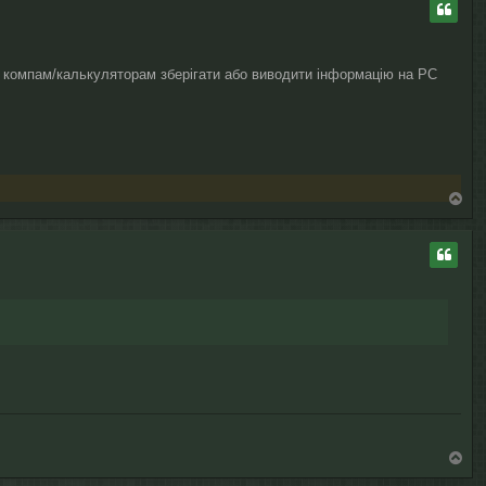
о
р
и
P компам/калькуляторам зберігати або виводити інформацію на PC
Д
о
г
о
р
и
Д
о