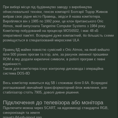
і
д
При виборі місця під будівництво заводу з виробництва
о
обчислювальної техніки, генсек компартії Болгарії Тодор Живков
м
вибрав своє рідне місто Правець, звідси й назва комп'ютера.
л
Вироблявся він з 1985 по 1992 роки, це клон британського Oric
е
н
Atmos, який випускала Tangerine Computer Systems з 1984 року.
н
Комп'ютер побудований на процесорі MOS6502, і має 48 кБ
я
оперативної пам'яті. Всередині дуже компактний, бо більшість схеми
розміщується в спеціалізованій мікросхемі ULA
Правец 8Д майже повністю сумісний з Oric Atmos, на який вийшло
біля 500 різних прогам та ігор, але, за рахунок зміненої прошивки
ROM в яку додали кириличні символи, в роботі програм є певні
відмінності.
Також для комп'ютера існує контролер дисковода і операційна
система DOS-8D
Весь комп'ютер живиться від 5В і споживає біля 0.6А. Всередені
розташований звичайний трансформаторний блок живлення, але
стабілізатор стоїть 7905, доволі дивне рішення.
Підключення до телевізора або монітора
Підключити можна через SCART, на відеовиході стандартні RGB,
синхронізація та земля
pravetz-8d-rgb-pinout.png