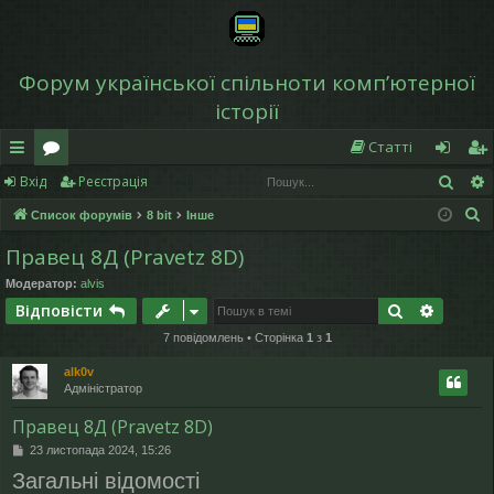
Форум української спільноти компʼютерної
історії
Статті
Пош
Вхід
Реєстрація
в
о
хі
еє
П
Список форумів
8 bit
Інше
и
ру
д
ст
о
Правец 8Д (Pravetz 8D)
дк
м
р
ш
Модератор:
alvis
у
и
и
а
Пошук
Розшир
Відповісти
к
й
ці
7 повідомлень • Сторінка
1
з
1
д
я
alk0v
Адміністратор
ос
Правец 8Д (Pravetz 8D)
ту
П
23 листопада 2024, 15:26
о
п
Загальні відомості
в