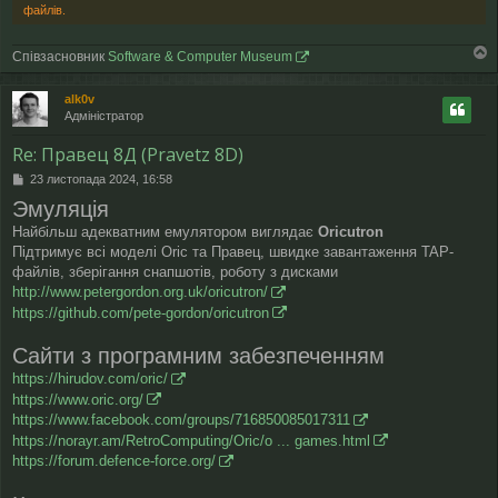
файлів.
Співзасновник
Software & Computer Museum
о
г
alk0v
о
Адміністратор
р
и
Re: Правец 8Д (Pravetz 8D)
П
23 листопада 2024, 16:58
о
Эмуляція
в
і
Найбільш адекватним емулятором виглядає
Oricutron
д
Підтримує всі моделі Oric та Правец, швидке завантаження TAP-
о
файлів, зберігання снапшотів, роботу з дисками
м
http://www.petergordon.org.uk/oricutron/
л
https://github.com/pete-gordon/oricutron
е
н
н
Сайти з програмним забезпеченням
я
https://hirudov.com/oric/
https://www.oric.org/
https://www.facebook.com/groups/716850085017311
https://norayr.am/RetroComputing/Oric/o ... games.html
https://forum.defence-force.org/