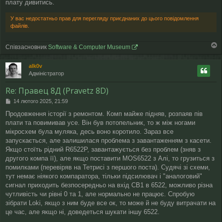
плату дивитись.
У вас недостатньо прав для перегляду приєднаних до цього повідомлення
файлів.
Співзасновник
Software & Computer Museum
о
г
alk0v
о
Адміністратор
р
и
Re: Правец 8Д (Pravetz 8D)
П
14 лютого 2025, 21:59
о
Продовження історії з ремонтом. Комп майже підняв, розпаяв пів
в
плати та повимивав усе. Він був потопельник, то ж між ногами
і
д
мікросхем була муляка, десь воно коротило. Зараз все
о
запускається, але залишилася проблема з завантаженням з касети.
м
Якщо стоїть рідний R6522P, завантажується без проблем (зняв з
л
другого компа її), але якщо поставити MOS6522 з Алі, то грузиться з
е
помилками (перевіряв на Тетрисі з першого поста). Судячі зі схеми,
н
н
тут немає ніякого компаратора, тільки підсилювач і "аналоговий"
я
сигнал приходить безпосередньо на вхід CB1 в 6522, можливо різна
чутливість чи рівні 0 та 1, але нормально не працює. Спробую
зібрати Lokі, якщо з ним буде все ок, то може й не буду витрачати на
це час, але якщо ні, доведеться шукати іншу 6522.