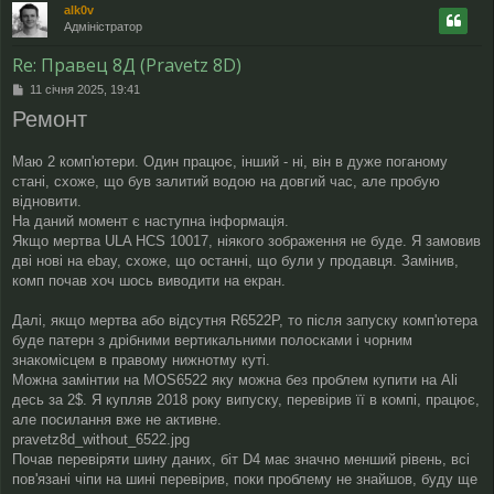
alk0v
о
Адміністратор
р
и
Re: Правец 8Д (Pravetz 8D)
П
11 січня 2025, 19:41
о
Ремонт
в
і
д
Маю 2 комп'ютери. Один працює, інший - ні, він в дуже поганому
о
стані, схоже, що був залитий водою на довгий час, але пробую
м
відновити.
л
На даний момент є наступна інформація.
е
н
Якщо мертва ULA HCS 10017, ніякого зображення не буде. Я замовив
н
дві нові на ebay, схоже, що останні, що були у продавця. Замінив,
я
комп почав хоч шось виводити на екран.
Далі, якщо мертва або відсутня R6522P, то після запуску комп'ютера
буде патерн з дрібними вертикальними полосками і чорним
знакомісцем в правому нижнотму куті.
Можна замінтии на MOS6522 яку можна без проблем купити на Ali
десь за 2$. Я купляв 2018 року випуску, перевірив її в компі, працює,
але посилання вже не активне.
pravetz8d_without_6522.jpg
Почав перевіряти шину даних, біт D4 має значно менший рівень, всі
пов'язані чіпи на шині перевірив, поки проблему не знайшов, буду ще