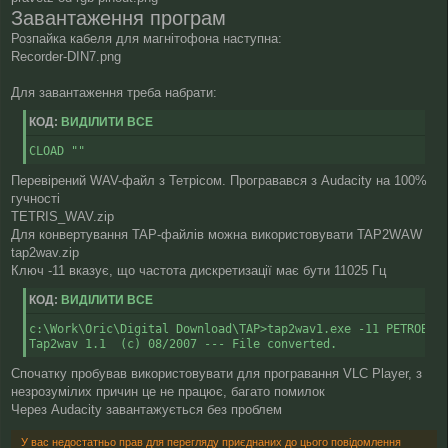
Завантаження програм
Розпайка кабеля для магнітофона наступна:
Recorder-DIN7.png
Для завантаження треба набрати:
КОД:
ВИДІЛИТИ ВСЕ
CLOAD ""
Перевірений WAV-файл з Тетрісом. Програвався з Audacity на 100%
гучності
TETRIS_WAV.zip
Для конвертування TAP-файлів можна використовувати TAP2WAW
tap2wav.zip
Ключ -11 вказує, що частота дискретизації має бути 11025 Гц
КОД:
ВИДІЛИТИ ВСЕ
c:\Work\Oric\Digital Download\TAP>tap2wav1.exe -11 PETROBOTS
Tap2wav 1.1  (c) 08/2007 --- File converted.
Спочатку пробував використовувати для програвання VLC Player, з
незрозумілих причин це не працює, багато помилок
Через Audacity завантажується без проблем
У вас недостатньо прав для перегляду приєднаних до цього повідомлення