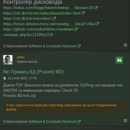
Контролер дисковода
https://torlus.com/floppy/forum/viewtop ... 8&start=30
https://zrk.dk/oric/microdisc/bestel/index.html
https://zrk.dk/oric/microdisc/
https://forum.defence-force.net/viewtop ... 2dcaf7c00e
https://github.com/sodiumlb/loci-hardware
viewtopic.php?p=1218#p1218
Співзасновник
Software & Computer Museum
о
г
alk0v
о
Адміністратор
р
и
Re: Правец 8Д (Pravetz 8D)
П
11 січня 2025, 17:05
о
Дампи ПЗУ. Вичитати можна за допомогою XGProg поставивши тип
в
AM2764 та вимкнувши перевірку Check ID.
і
д
Pravetz-8D-rom.zip
о
м
У вас недостатньо прав для перегляду приєднаних до цього повідомлення
л
файлів.
е
н
н
Співзасновник
Software & Computer Museum
о
я
г