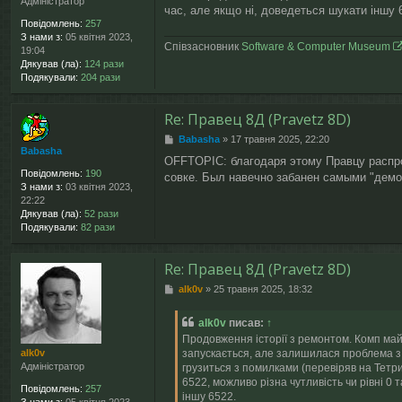
Адміністратор
м
час, але якщо ні, доведеться шукати іншу 
л
Повідомлень:
257
е
З нами з:
05 квітня 2023,
н
Співзасновник
Software & Computer Museum
19:04
н
Дякував (ла):
124 рази
я
Подякували:
204 рази
Re: Правец 8Д (Pravetz 8D)
П
Babasha
»
17 травня 2025, 22:20
Babasha
о
OFFTOPIC: благодаря этому Правцу распро
в
Повідомлень:
190
совке. Был навечно забанен самыми "демо
і
З нами з:
03 квітня 2023,
д
22:22
о
Дякував (ла):
52 рази
м
Подякували:
82 рази
л
е
н
Re: Правец 8Д (Pravetz 8D)
н
я
П
alk0v
»
25 травня 2025, 18:32
о
в
alk0v
писав:
↑
і
Продовження історії з ремонтом. Комп майж
д
alk0v
запускається, але залишилася проблема з 
о
Адміністратор
грузиться з помилками (перевіряв на Тетри
м
6522, можливо різна чутливість чи рівні 0 
л
Повідомлень:
257
е
іншу 6522.