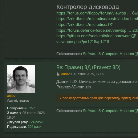
Контролер дисковода
https://torlus.com/floppy/forum/viewtop ... 8&
https://zrk.dk/oric/microdisc/bestel/index.html
https://zrk.dk/oric/microdisc/
https://forum.defence-force.net/viewtop ... 2
https://github.com/sodiumlb/loci-hardware
viewtopic.php?p=1218#p1218
Співзасновник
Software & Computer Museum
Re: Правец 8Д (Pravetz 8D)
П
alk0v
»
11 січня 2025, 17:05
о
Дампи ПЗУ. Вичитати можна за допомогою 
в
Pravetz-8D-rom.zip
і
д
alk0v
о
У вас недостатньо прав для перегляду приєднани
Адміністратор
м
л
Повідомлень:
257
е
Співзасновник
Software & Computer Museum
З нами з:
05 квітня 2023,
н
19:04
н
Дякував (ла):
124 рази
я
Подякували:
204 рази