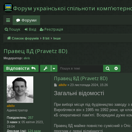
Форум української спільноти компʼютерної
Форуми
Пошук
Вхід
Реєстрація
в
Список форумів
8 bit
Інше
и
дк
Правец 8Д (Pravetz 8D)
Модератор:
alvis
и
Пошук
Розши
Відповісти
й
Правец 8Д (Pravetz 8D)
д
П
alk0v
»
23 листопада 2024, 15:26
ос
о
Загальні відомості
в
ту
і
д
При виборі місця під будівництво заводу з
alk0v
п
о
Вироблявся він з 1985 по 1992 роки, це кл
Адміністратор
м
кБ оперативної пам'яті. Всередині дуже ко
л
Повідомлень:
257
е
З нами з:
05 квітня 2023,
н
Правец 8Д майже повністю сумісний з Oric 
19:04
н
програм є певні відмінності.
Дякував (ла):
124 рази