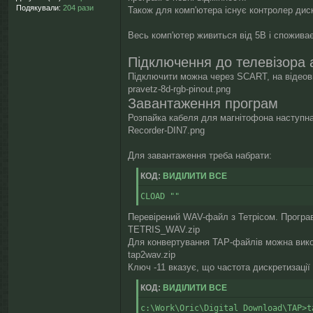
я
Подякували:
204 рази
Також для комп'ютера існує контролер дис
Весь комп'ютер живиться від 5В і споживає
Підключення до телевізора 
Підключити можна через SCART, на відеови
pravetz-8d-rgb-pinout.png
Завантаження програм
Розпайка кабеля для магнітофона наступна
Recorder-DIN7.png
Для завантаження треба набрати:
КОД:
ВИДІЛИТИ ВСЕ
CLOAD ""
Перевірений WAV-файл з Тетрісом. Програв
TETRIS_WAV.zip
Для конвертування TAP-файлів можна ви
tap2wav.zip
Ключ -11 вказує, що частота дискретизації
КОД:
ВИДІЛИТИ ВСЕ
c:\Work\Oric\Digital Download\TAP>t