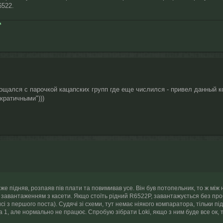
6522.
щался с парочкой кацапских групп где еще числился - привел данный ко
кратичными")))
е підняв, розпаяв пів плати та повимивав усе. Він був потопельник, то ж між 
завантаженням з касети. Якщо стоїть рідний R6522P, завантажується без пробл
сі з першого поста). Судячі зі схеми, тут немає ніякого компаратора, тільки п
та 1, але нормально не працює. Спробую зібрати Lokі, якщо з ним буде все ок,