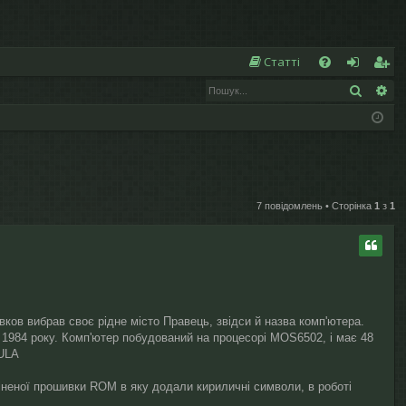
Ш
Статті
Пошук
Ро
Д
хі
еє
о
д
ст
п
р
о
а
7 повідомлень • Сторінка
1
з
1
м
ці
ог
я
а
вков вибрав своє рідне місто Правець, звідси й назва комп'ютера.
з 1984 року. Комп'ютер побудований на процесорі MOS6502, і має 48
 ULA
міненої прошивки ROM в яку додали кириличні символи, в роботі