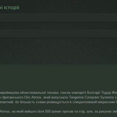
 історії
рений пошук
 виробництва обчислювальної техніки, генсек компартії Болгарії Тодор Жи
он британського Oric Atmos, який випускала Tangerine Computer Systems 
мпактний, бо більшість схеми розміщується в спеціалізованій мікросхемі
Atmos, на який вийшло біля 500 різних прогам та ігор, але, за рахунок з