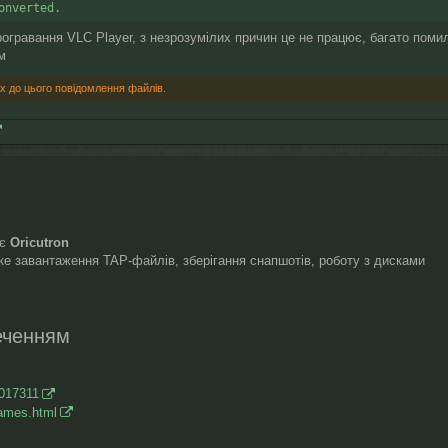
onverted.
огравання VLC Player, з незрозумілих причин це не працює, багато поми
м
х до цього повідомлення файлів.
ає
Oricutron
ке завантаження TAP-файлів, зберігання снапшотів, роботу з дисками
еченням
5017311
games.html