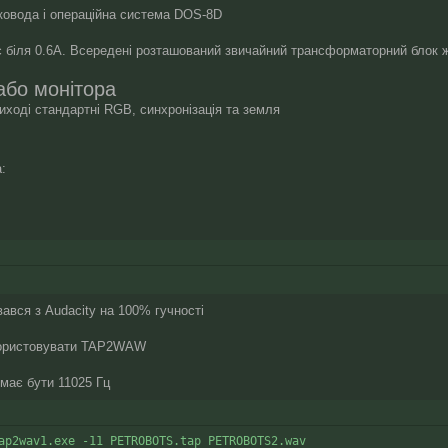
ковода і операційна система DOS-8D
 біля 0.6А. Всередені розташований звичайний трансформаторний блок жи
або монітора
ході стандартні RGB, синхронізація та земля
:
ався з Audacity на 100% гучності
користовувати TAP2WAW
 має бути 11025 Гц
ap2wav1.exe -11 PETROBOTS.tap PETROBOTS2.wav
