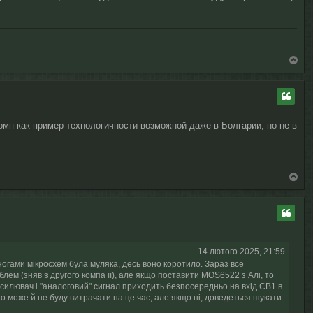
Д
о
г
о
р
и
мп как пример технологичности возможной даже в Болгарии, но не в
Д
о
г
о
р
и
14 лютого 2025, 21:59
ногами мікросхем була муляка, десь воно коротило. Зараз все
ем (зняв з другого компа її), але якщо поставити MOS6522 з Алі, то
ідсилювач і "аналоговий" сигнал приходить безпосередньо на вхід CB1 в
 то може й не буду витрачати на це час, але якщо ні, доведеться шукати