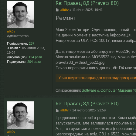
Re: Правец 8Д (Pravetz 8D)
П
alk0v
»
11 січня 2025, 19:41
о
Ремонт
в
і
д
Маю 2 комп'ютери. Один працює, інший - ні
alk0v
о
На даний момент є наступна інформація.
Адміністратор
м
Якщо мертва ULA HCS 10017, ніякого зображ
л
Повідомлень:
257
е
З нами з:
05 квітня 2023,
н
Далі, якщо мертва або відсутня R6522P, то
19:04
н
Можна замінтии на MOS6522 яку можна без п
Дякував (ла):
124 рази
я
Подякували:
204 рази
pravetz8d_without_6522.jpg
Почав перевіряти шину даних, біт D4 має з
У вас недостатньо прав для перегляду приєднани
Співзасновник
Software & Computer Museum
Re: Правец 8Д (Pravetz 8D)
П
alk0v
»
14 лютого 2025, 21:59
о
Продовження історії з ремонтом. Комп майж
в
запускається, але залишилася проблема з 
і
д
Алі, то грузиться з помилками (перевіряв н
alk0v
о
безпосередньо на вхід CB1 в 6522, можливо