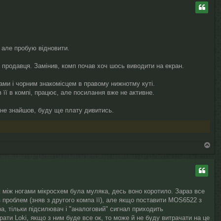
о
р
и
, але пробую відновити.
у продавця. Замінив, комп почав хоч шось виводити на екран.
ами і чорним знакомісцем в правому нижнотму куті.
 її в компі, працює, але посилання вже не активне.
у не знайшов, буду ще плату дивитись.
Д
о
г
о
р
и
ж між ногами мікросхем була муляка, десь воно коротило. Зараз все
 проблем (зняв з другого компа її), але якщо поставити MOS6522 з
ра, тільки підсилювач і "аналоговий" сигнал приходить
рати Lokі, якщо з ним буде все ок, то може й не буду витрачати на це