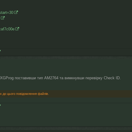
start=30
dcaf7c00e
XGProg поставивши тип AM2764 та вимкнувши перевірку Check ID.
х до цього повідомлення файлів.