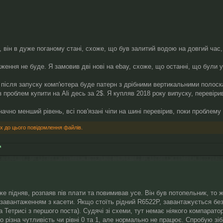
, він в дуже поганому стані, схоже, що був залитий водою на довгий час
ення не буде. Я замовив дві нові на ebay, схоже, що останні, що були 
 після запуску комп'ютера буде патерн з дрібними вертикальними полоск
роблем купити на Ali десь за 2$. Я купляв 2018 року випуску, перевірив
начно менший рівень, всі пов'язані чіпи на шині перевірив, поки проблем
х до цього повідомлення файлів.
е підняв, розпаяв пів плати та повимивав усе. Він був потопельник, то 
завантаженням з касети. Якщо стоїть рідний R6522P, завантажується без
а Тетрисі з першого поста). Судячі зі схеми, тут немає ніякого компарато
 різна чутливість чи рівні 0 та 1, але нормально не працює. Спробую зіб