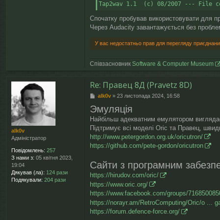
Tap2wav 1.1  (c) 08/2007 --- File c
Спочатку пробував використовувати для пр
Через Audacity завантажується без пробле
У вас недостатньо прав для перегляду приєднани
Співзасновник
Software & Computer Museum
Re: Правец 8Д (Pravetz 8D)
П
alk0v
»
23 листопада 2024, 16:58
о
Эмуляція
в
і
Найбільш адекватним емулятором вигляд
д
Підтримує всі моделі Oric та Правец, швид
alk0v
о
http://www.petergordon.org.uk/oricutron/
Адміністратор
м
https://github.com/pete-gordon/oricutron
л
Повідомлень:
257
е
З нами з:
05 квітня 2023,
н
Сайти з програмним забезп
19:04
н
Дякував (ла):
124 рази
https://hirudov.com/oric/
я
Подякували:
204 рази
https://www.oric.org/
https://www.facebook.com/groups/71685008
https://norayr.am/RetroComputing/Oric/o ... 
https://forum.defence-force.org/