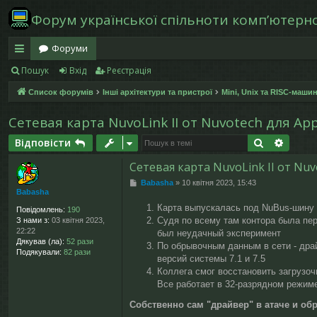
Форум української спільноти компʼютерної
Форуми
Пошук
Вхід
Реєстрація
в
Список форумів
Інші архітектури та пристрої
Mini, Unix та RISC-маши
и
дк
Сетевая карта NuvoLink II от Nuvotech для Ap
и
Пошук
Розши
Відповісти
й
Сетевая карта NuvoLink II от Nuv
П
Babasha
»
10 квітня 2023, 15:43
д
Babasha
о
в
Карта выпускалась под NuBus-шину 
ос
Повідомлень:
190
і
Судя по всему там контора была пер
З нами з:
03 квітня 2023,
д
22:22
был неудачный эксперимент
ту
о
Дякував (ла):
52 рази
По обрывочным данным в сети - драй
м
Подякували:
82 рази
л
п
версий системы 7.1 и 7.5
е
Коллега смог восстановить загрузочн
н
Все работает в 32-разрядном режим
н
я
Собственно сам "драйвер" в атаче и об