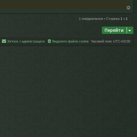
Д
о
г
1 повідомлення • Сторінка
1
з
1
о
р
Перейти
и
Зв'язок з адміністрацією
Видалити файли cookie
Часовий пояс
UTC+03:00