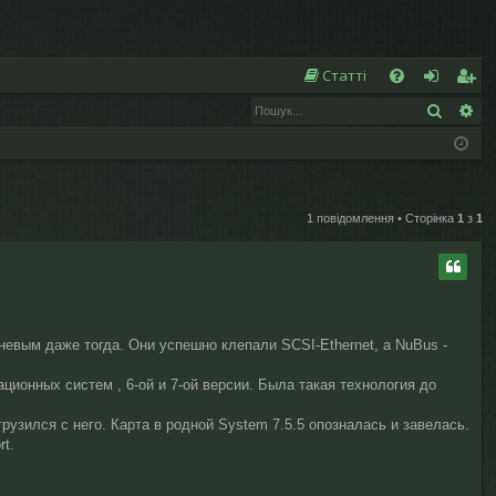
Ш
Статті
Пошук
Ро
Д
хі
еє
о
д
ст
п
р
о
а
1 повідомлення • Сторінка
1
з
1
м
ці
ог
я
а
невым даже тогда. Они успешно клепали SCSI-Ethernet, а NuBus -
ционных систем , 6-ой и 7-ой версии. Была такая технология до
грузился с него. Карта в родной System 7.5.5 опозналась и завелась.
t.