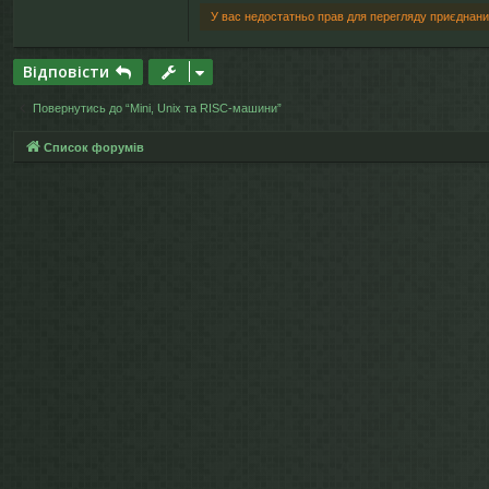
У вас недостатньо прав для перегляду приєднани
Відповісти
Повернутись до “Mini, Unix та RISC-машини”
Список форумів