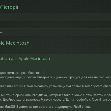
 історії
ни
ple Macintosh
рений пошук
otech для Apple Macintosh
для компьютеров Macintosh II
епродана еще до эпохи Интернета и данный продукт для нее не был кор
вер или его INIT таки писались установщиком прямо в том System опера
ый том с оригинального диска, который стоял в Маке с этой картой и за
е. Драйвер карты взаимодействует через ENET-интерфейс с OpenTranspor
раз MacOS System из которого его выдернули ResEdit'ом