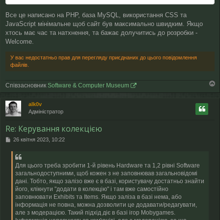
Все це написано на PHP, база MySQL, використання СSS та
JavaScript мінімальне щоб сайт був максимально швидким. Якщо
хтось має час та натхнення, та бажає долучитись до розробки -
Welcome.
У вас недостатньо прав для перегляду приєднаних до цього повідомлення
файлів.
Співзасновник
Software & Computer Museum
о
г
alk0v
о
Адміністратор
р
и
Re: Керування колекцією
П
26 квітня 2023, 10:22
о
в
і
Для цього треба зробити 1-й рівень Hardware та 1,2 рівні Software
д
загальнодоступними, щоб кожен з не заповнював загальновідомі
о
дані. Тобто, якщо залізо вже є в базі, користувачу достатньо знайти
м
його, клікнути "додати в колекцію" і там вже самостійно
л
заповнювати Exhibits та Items. Якщо заліза в базі нема, або
е
інформація не повна, можна дозволити це додавати/редагувати,
н
але з модерацією. Такий підхід діє в базі ігор Mobygames.
н
я