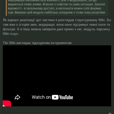
Інформація наповнюється ком'юніті, але з модерацією, за що
видаються певні ачівки. Власне з софтом та сама ситуація. Загалні
відомості - в загальному доступі, а експонати кожен собі формує
сам. Вважаю цей модуль найбільш складним з точки зору розробки.
Як варіант реалізації цієї частини я розглядав структуровану Wiki. Бо
там вже є історія змін, модерація, вона наче підтримує певні поля та
фільтри. А в базу можна забирати дані прямо з неї, модуль парсингу
Wiki існує.
Tiki Wiki виглядає підходячим інструментом