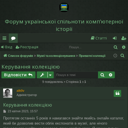
Форум української спільноти компʼютерної
історії
Статті
Пош
Вхід
Реєстрація
в
о
хі
еє
П
Список форумів
Музеї та колекціонування
Приватні колекції
и
ру
д
ст
о
Керування колекцією
дк
м
р
ш
Пошук
Розшир
Відповісти
у
и
и
а
к
9 повідомлень • Сторінка
1
з
1
й
ці
alk0v
д
я
Адміністратор
ос
Керування колекцією
П
23 квітня 2023, 15:57
ту
о
Протягом останніх 5 років я намагався знайти якийсь онлайн каталог,
в
п
який би дозволив вести облік експонатів в музеї, але нічого
і