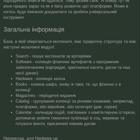
д
підходячого знайти не вдалося, тому зробив своє. Я опишу тут як
о
воно працює зараз та як я бачу розвиток цієї платформи. Може в
м
когось буде бажання доєднатися та зробити універсальний
л
інструмент.
е
н
Загальна інформація
н
я
База, в якій зберігаються експонати, має їєрархічну структуру та має
наступні незалежні модулі:
Search - пошук експонатів за крітеріями
Software - колекція фізичних артефактів з програмним
забезпеченням (картриджі, оригінальні касети, диски та інші
носії даних)
Hardware - колекція заліза
Books - книжна шафа, знову ж таки, те, що фізично є в
колекції
Magazines - періодичні видання
Catalog - групування колекції за різними ознаками, наприклад,
платформа, або виробник, або категорія (див. скріни)
Calendar - календар подій, пов'язаних з комп'ютерною історією,
допомагає робити тематичні публікації в соц. мережах та
готувати івенти, присвячені певним датам
Наприклад, для Hardware це: