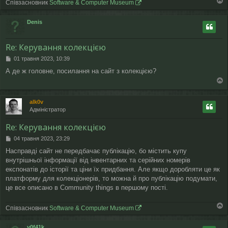
Співзасновник
Software & Computer Museum
о
г
Denis
о
р
и
Re: Керування колекцією
П
01 травня 2023, 10:39
о
А де ж головне, посилання на сайт з колекцією?
в
і
о
д
о
г
alk0v
м
о
Адміністратор
л
р
е
и
Re: Керування колекцією
н
н
П
04 травня 2023, 23:29
я
о
Насправді сайт не передбачає публікацію, бо містить купу
в
внутрішньої інформації від інвентарних та серійних номерів
і
д
експонатів до історії та ціни їх придбання. Але якщо доробляти це як
о
платформу для колекціонерів, то можна й про публікацію подумати,
м
це все описано в Community things в першому пості.
л
е
н
Співзасновник
Software & Computer Museum
о
н
г
я
v0f41k