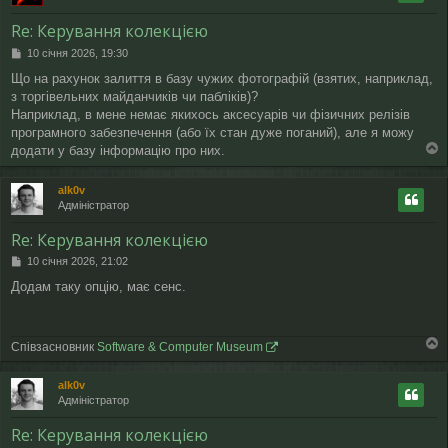
р
и
Re: Керування колекцією
П
10 січня 2026, 19:30
о
Що на рахунок залиття в базу чужих фотографій (взятих, наприклад,
в
з торгівельних майданчиків чи пабліків)?
і
д
Наприклад, в мене немає якихось аксесуарів чи фізичних релізів
о
програмного забезпечення (або їх стан дуже поганий), але я можу
м
додати у базу інформацію про них.
л
о
е
г
н
alk0v
о
н
Адміністратор
р
я
и
Re: Керування колекцією
П
10 січня 2026, 21:02
о
Додам таку опцію, має сенс.
в
і
д
о
Співзасновник
Software & Computer Museum
м
о
л
г
е
alk0v
о
н
Адміністратор
р
н
и
я
Re: Керування колекцією