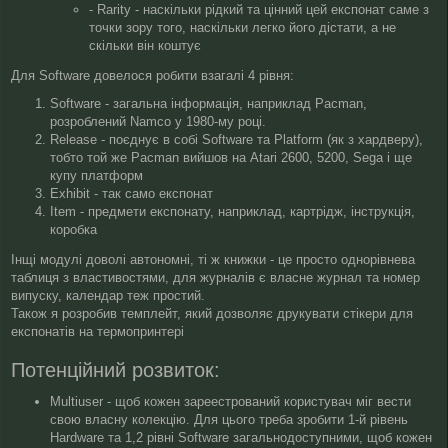
- Rarity - наскільки рідкий та цінний цей експонат саме з
точки зору того, наскільки легко його дістати, а не
скільки він коштує
Для Software довелося робити взагалі 4 рівня:
Software - загальна інформація, наприклад Pacman,
розроблений Namco у 1980-му році.
Release - поєднує в собі Software та Platform (як з хардверу),
тобто той же Pacman вийшов на Atari 2600, 5200, Sega і ще
купу платформ
Exhibit - так само експонат
Item - предмети експонату, наприклад, картрідж, інструкція,
коробка
Інщі модулі доволі автономні, ті ж книжки - це просто однорівнева
таблиця з властивостями, для журналів є власне журнал та номер
випуску, календар теж простий.
Також я розробив темплейт, який дозволяє друкувати стікери для
експонатів на термопринтері
Потенційний розвиток:
Multiuser - щоб кожен зареестрований користувач міг вести
свою власну колекцію. Для цього треба зробити 1-й рівень
Hardware та 1,2 рівні Software загальнодоступними, щоб кожен