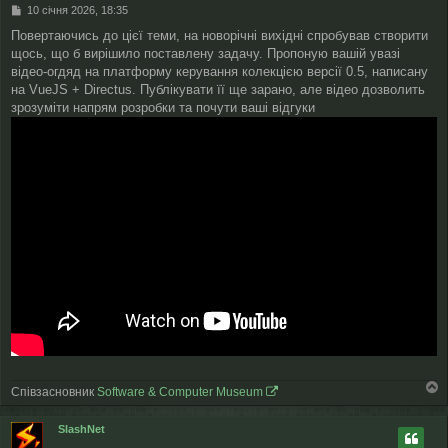
П
10 січня 2026, 18:35
о
Повертаючись до цієї теми, на новорічні вихідні спробував створити
в
щось, що б вирішило поставлену задачу. Пропоную вашій увазі
і
д
відео-огдяд на платформу керування колекцією версії 0.5, написану
о
на VueJS + Directus. Публікувати її ще зарано, але відео дозволить
м
зрозуміти напрям розробки та почути ваші відгуки
л
е
н
н
я
Співзасновник
Software & Computer Museum
о
г
SlashNet
о