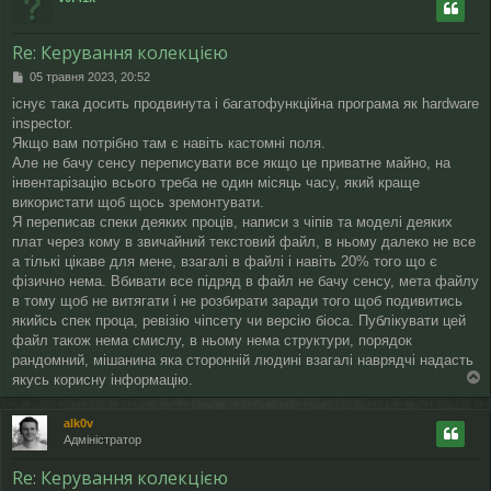
о
р
и
Re: Керування колекцією
П
05 травня 2023, 20:52
о
існує така досить продвинута і багатофункційна програма як hardware
в
inspector.
і
д
Якщо вам потрібно там є навіть кастомні поля.
о
Але не бачу сенсу переписувати все якщо це приватне майно, на
м
інвентарізацію всього треба не один місяць часу, який краще
л
використати щоб щось зремонтувати.
е
Я переписав спеки деяких проців, написи з чіпів та моделі деяких
н
н
плат через кому в звичайний текстовий файл, в ньому далеко не все
я
а тількі цікаве для мене, взагалі в файлі і навіть 20% того що є
фізично нема. Вбивати все підряд в файл не бачу сенсу, мета файлу
в тому щоб не витягати і не розбирати заради того щоб подивитись
якийсь спек проца, ревізію чіпсету чи версію біоса. Публікувати цей
файл також нема смислу, в ньому нема структури, порядок
рандомний, мішанина яка сторонній людині взагалі наврядчі надасть
якусь корисну інформацію.
о
г
alk0v
о
Адміністратор
р
и
Re: Керування колекцією