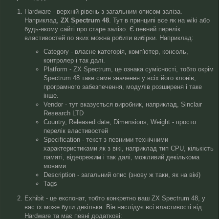
Hardware - верхній рівень з загальним описом заліза.
Наприклад,
ZX Spectrum 48
. Тут в принципі все як на wiki або
будь-якому сайті про старе залізо. Є певний перелік
властивостей по яких можна робити вибірки. Наприклад:
Category - власне категорія, комп'ютер, консоль,
контролер і так далі.
Platform - ZX Spectrum, це ознака сумісності, тобто окрім
Spectrum 48 таке саме значення у всіх його клонів,
програмного забезпечення, модулів розширеня і таке
інше.
Vendor - тут вказується виробник, наприклад, Sinclair
Research LTD
Country, Released date, Dimensions, Weight - просто
перелік властивостей
Specification - текст з певними технічними
характеристиками як з вікі, наприклад тип CPU, кількість
памяті, відеорежим і так далі, можливий декількома
мовами
Description - загальний опис (знову ж таки, як на вікі)
Tags
Exhibit - це експонат, тобто конкретно ваш ZX Spectrum 48, у
вас їх може бути декілька. Він наслідує всі властивості від
Hardware та має певні додаткові: