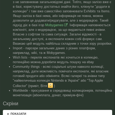
з не заповнював загальновідомі дані. Тобто, якщо залізо вже є
в базі, користувачу достатньо знайти його, клікнути "додати в
колекцію" і там вже самостійно заповнювати Exhibits та Items.
Якщо заліза в базі нема, або інформація не повна, можна
дозволити це додавати/редагувати, але з модерацією. Такий
підхід діє в базі ігор
Mobygames
. Інформація наповнюється
ком'юніті, але з модерацією, за що видаються певні ачівки.
Власне з софтом та сама ситуація. Загалні відомості - в
загальному доступі, а експонати кожен собі формує сам.
Вважаю цей модуль найбільш складним з точки зору розробки.
Import - парсери загальних даних з різних платформ,
наприклад, wiki, та ж Mobygames.
Wish lists - перелік експонатів які хочеться в колекцію,
потенційно можна доробити модуль пошуку на ebay
Community things - всякі соціальні штуки навколо колекції,
наприклад, дати можливість помічати експонати, які власник
готовий продати або обміняти. Всякі галереї та ачівки типу
"найвеличніша колекція Nintendo в Україні" або "Top Apple
Collector" (привіт, Вітя
)
Worldwide - просування в середовищі колекціонерів, потенційна
монетизація (абонплата, донат, преміум-фічі)
Скріни
► ПОКАЗАТИ