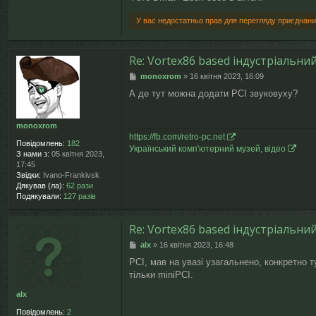
У вас недостатньо прав для перегляду приєднани
Re: Vortex86 based індустріальн
П
monoxrom
»
16 квітня 2023, 16:09
о
А де тут можна додати РСІ звуковуху?
в
і
д
monoxrom
о
https://fb.com/retro-pc.net
м
Повідомлень:
182
Український комп'ютерний музей, відео
л
З нами з:
05 квітня 2023,
е
17:45
н
Звідки:
Ivano-Frankivsk
н
Дякував (ла):
62 рази
я
Подякували:
127 разів
Re: Vortex86 based індустріальн
П
alx
»
16 квітня 2023, 16:48
о
PCI, мав на увазі узагальнено, конкретно т
в
тільки miniPCI.
і
д
alx
о
м
Повідомлень:
2