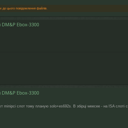
х до цього повідомлення файлів.
ий DM&P Ebox-3300
ий DM&P Ebox-3300
ут minipci слот тому планую solo+es692s. В збірці weecee - на ISA слоті 