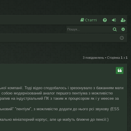
Ш
Статті
Пошук
Ро
Д
хі
еє
о
д
ст
п
р
о
а
3 повідомлень • Сторінка
1
з
1
м
ці
ог
я
а
кої компанії. Тоді відео сподобалось і зрезонувало з бажанням мати
ляє собою модернізований аналог першого пентіума з можливістю
трапив на індустріальний ПК з таким ж процесором як і у weecee за
ьковий" "пентіум", з можливістю додати до нього pci звукову (ESS
имально мініатюрний корпус, але це мабуть ближче до пенсії:)