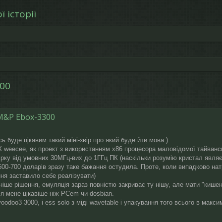
 історії
300
рений пошук
M&P Ebox-3300
 буде цікавим такий міні-звір про який буде йти мова:)
К weecee, як проект з використанням х86 процесора маловідомої тайвансь
дбірку від умовних 30МГц-вих до 1ГГц ПК (наскільки розумію кристал яв
в 500-700 доларів зразу таке бажання остудила. Проте, коли випадково на
ня заставило себе реалізувати)
іше рішення, емуляція зараз повністю закриває ту нішу, але мати "кишен
ля мене цікавіше ніж PCem чи dosbian.
voodoo3 3000, і ess solo з міді wavetable і упакування того всього в макс