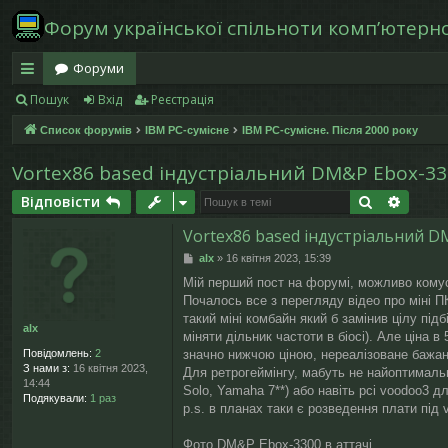
Форум української спільноти компʼютерної
Форуми
Пошук
Вхід
Реєстрація
в
Список форумів
IBM PC-сумісне
IBM PC-сумісне. Після 2000 року
и
дк
Vortex86 based індустріальний DM&P Ebox-3
и
Пошук
Розши
Відповісти
й
Vortex86 based індустріальний D
П
alx
»
16 квітня 2023, 15:39
д
о
Мій перший пост на форумі, можливо комусь
в
ос
Почалось все з перегляду відео про міні П
і
д
такий міні комбайн який б замінив цілу пі
alx
ту
о
міняти дільник частоти в біосі). Але ціна 
м
Повідомлень:
2
значно нижчою ціною, нереалізоване бажан
л
п
З нами з:
16 квітня 2023,
Для ретрогеймінгу, мабуть не найоптимальн
е
14:44
Solo, Yamaha 7**) або навіть pci voodoo3 д
н
Подякували:
1 раз
н
p.s. в планах таки є розведення плати під 
я
Фото DM&P Ebox-3300 в аттачі