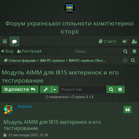
Форум української спільноти компʼютерної
історії
Статті
Пош
Вхід
Реєстрація
в
о
хі
еє
П
Список форумів
IBM PC-сумісне
IBM PC-сумісне. Після 2000 року
и
ру
д
ст
о
Модуль AIMM для I815 материнок и его
дк
м
р
ш
тестирование
у
и
и
а
к
Пошук
Розшир
Відповісти
й
ці
2 повідомлень • Сторінка
1
з
1
д
я
Babasha
ос
Модуль AIMM для I815 материнок и его
ту
тестирование
п
П
22 листопада 2023, 21:39