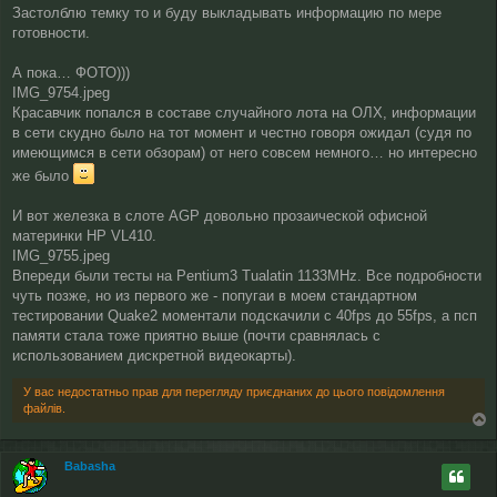
о
Застолблю темку то и буду выкладывать информацию по мере
в
готовности.
і
д
о
А пока… ФОТО)))
м
IMG_9754.jpeg
л
Красавчик попался в составе случайного лота на ОЛХ, информации
е
в сети скудно было на тот момент и честно говоря ожидал (судя по
н
н
имеющимся в сети обзорам) от него совсем немного… но интересно
я
же было
И вот железка в слоте AGP довольно прозаической офисной
материнки HP VL410.
IMG_9755.jpeg
Впереди были тесты на Pentium3 Tualatin 1133MHz. Все подробности
чуть позже, но из первого же - попугаи в моем стандартном
тестировании Quake2 моментали подскачили с 40fps до 55fps, а псп
памяти стала тоже приятно выше (почти сравнялась с
использованием дискретной видеокарты).
У вас недостатньо прав для перегляду приєднаних до цього повідомлення
файлів.
о
г
Babasha
о
р