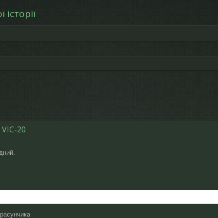
 історії
рений пошук
 VIC-20
дний.
красунчика