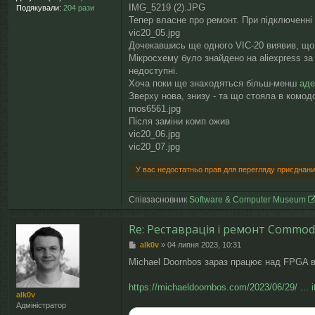
я
IMG_5219 (2).JPG
Подякували:
204 рази
Тепер власне про ремонт. При підключенні 
vic20_05.jpg
Дочекавшись ще одного VIC-20 виявив, що
Мікросхему було знайдено на aliexpress за 
недоступні.
Хоча поки ще знаходяться більш-менш
аде
Зверху нова, знизу - та що стояла в комод
mos6561.jpg
Після заміни комп ожив
vic20_06.jpg
vic20_07.jpg
У вас недостатньо прав для перегляду приєднани
Співзасновник
Software & Computer Museum
Re: Реставрація і ремонт Commod
П
alk0v
»
04 липня 2023, 10:31
о
Michael Doornbos зараз працює над FPGA 
в
і
д
https://michaeldoornbos.com/2023/06/29/ ... it
alk0v
о
Адміністратор
м