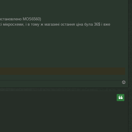
C встановлено MOS6560)
і мікросхеми, і в тому ж магазині остання ціна була 36$ і вже
Д
о
г
о
р
и