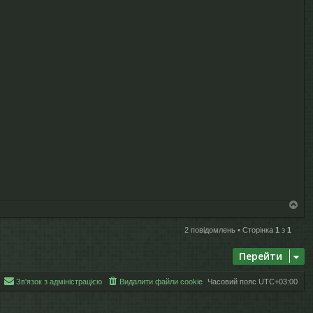
Д
о
г
2 повідомлень • Сторінка
1
з
1
о
р
Перейти
и
Зв'язок з адміністрацією
Видалити файли cookie
Часовий пояс
UTC+03:00