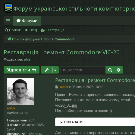
Форум української спільноти компʼютерної
Форуми
Пошук
Вхід
Реєстрація
в
Список форумів
8 bit
Commodore
и
дк
Реставрація і ремонт Commodore VIC-20
Модератор:
alvis
и
Пошук
Розши
Відповісти
й
Реставрація і ремонт Commodore
д
П
alk0v
»
03 липня 2023, 10:49
ос
о
Привіт. Ремонт в принципі виявився нескла
в
ту
Потрапив він до мене в жахливому стані.
і
д
vic20_01.jpg
alk0v
п
о
Під спойлером кімната жахів ))
Адміністратор
м
л
Повідомлень:
257
► ПОКАЗАТИ
е
З нами з:
05 квітня 2023,
н
19:04
н
Але за вихідні він перетворився на такого 
Дякував (ла):
124 рази