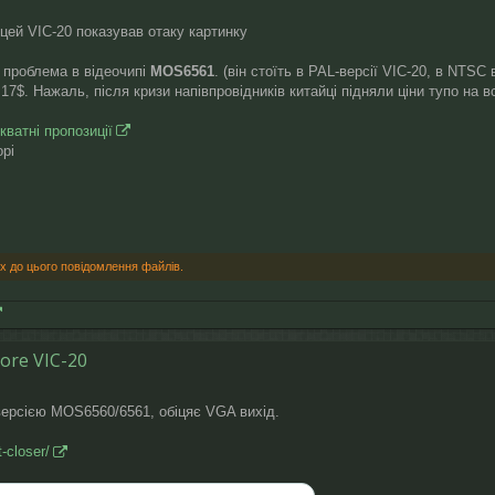
цей VIC-20 показував отаку картинку
 проблема в відеочипі
MOS6561
. (він стоїть в PAL-версії VIC-20, в NTS
17$. Нажаль, після кризи напівпровідників китайці підняли ціни тупо на вс
кватні пропозиції
орі
х до цього повідомлення файлів.
ore VIC-20
версією MOS6560/6561, обіцяє VGA вихід.
-closer/