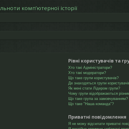
льноти компʼютерної історії
Рівні користувачів та гр
Хто такі Адміністратори?
Хто такі модератори?
Що таке групи користувачів?
Де знаходяться групи користувачів
Як мені стати Лідером групи?
Чому групи відображаються різни
Що таке група за замовчуванням?
Що таке "Наша команда"?
Приватні повідомлення
Я не можу відсилати приватні пов
Я постійно отримую небажані прив