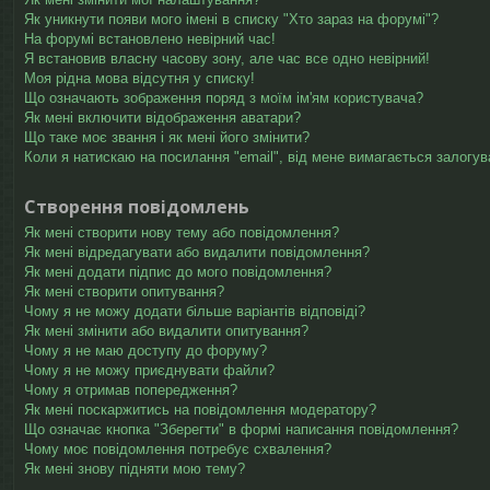
Як уникнути появи мого імені в списку "Хто зараз на форумі"?
На форумі встановлено невірний час!
Я встановив власну часову зону, але час все одно невірний!
Моя рідна мова відсутня у списку!
Що означають зображення поряд з моїм ім'ям користувача?
Як мені включити відображення аватари?
Що таке моє звання і як мені його змінити?
Коли я натискаю на посилання "email", від мене вимагається залогув
Створення повідомлень
Як мені створити нову тему або повідомлення?
Як мені відредагувати або видалити повідомлення?
Як мені додати підпис до мого повідомлення?
Як мені створити опитування?
Чому я не можу додати більше варіантів відповіді?
Як мені змінити або видалити опитування?
Чому я не маю доступу до форуму?
Чому я не можу приєднувати файли?
Чому я отримав попередження?
Як мені поскаржитись на повідомлення модератору?
Що означає кнопка "Зберегти" в формі написання повідомлення?
Чому моє повідомлення потребує схвалення?
Як мені знову підняти мою тему?