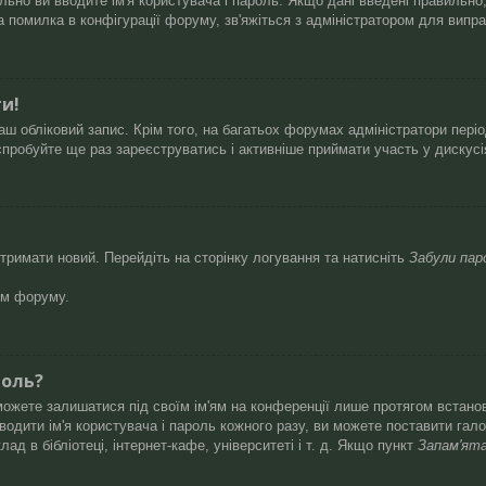
ьно ви вводите ім'я користувача і пароль. Якщо дані введені правильно, 
помилка в конфігурації форуму, зв'яжіться з адміністратором для випр
ти!
ш обліковий запис. Крім того, на багатьох форумах адміністратори пері
пробуйте ще раз зареєструватись і активніше приймати участь у дискусі
тримати новий. Перейдіть на сторінку логування та натисніть
Забули пар
ом форуму.
роль?
зможете залишатися під своїм ім'ям на конференції лише протягом встанов
одити ім'я користувача і пароль кожного разу, ви можете поставити гал
д в бібліотеці, інтернет-кафе, університеті і т. д. Якщо пункт
Запам'ят