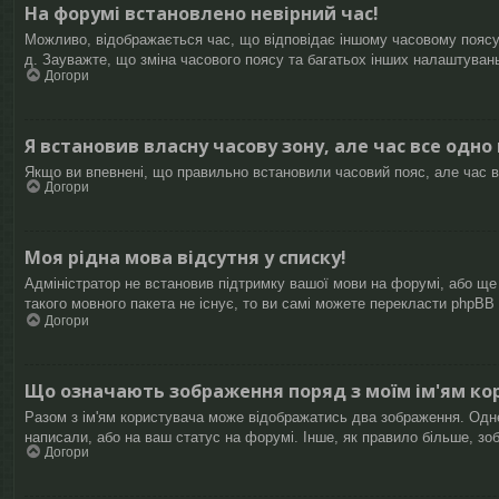
На форумі встановлено невірний час!
Можливо, відображається час, що відповідає іншому часовому поясу, 
д. Зауважте, що зміна часового поясу та багатьох інших налаштуван
Догори
Я встановив власну часову зону, але час все одно
Якщо ви впевнені, що правильно встановили часовий пояс, але час в
Догори
Моя рідна мова відсутня у списку!
Адміністратор не встановив підтримку вашої мови на форумі, або ще
такого мовного пакета не існує, то ви самі можете перекласти phpB
Догори
Що означають зображення поряд з моїм ім'ям ко
Разом з ім'ям користувача може відображатись два зображення. Одне з
написали, або на ваш статус на форумі. Інше, як правило більше, зо
Догори