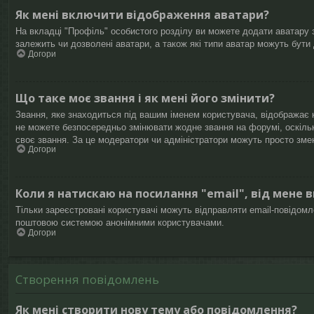
Як мені включити відображення аватари?
На вкладці "Профіль" особистого розділу ви можете додати аватару з
залежить чи дозволені аватари, а також які типи аватар можуть бути
Догори
Що таке моє звання і як мені його змінити?
Звання, яке знаходиться під вашим іменем користувача, відображає к
не можете безпосередньо змінювати жодне звання на форумі, оскіль
своє звання. За це модератори чи адміністратори можуть просто зме
Догори
Коли я натискаю на посилання "email", від мене 
Тільки зареєстровані користувачі можуть відправляти email-повідом
поштовою системою анонімними користувачами.
Догори
Створення повідомлень
Як мені створити нову тему або повідомлення?