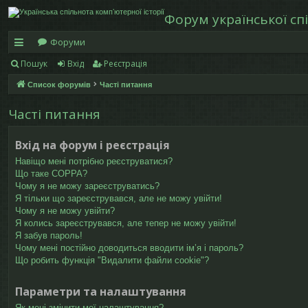
Форум української спі
Форуми
Пошук
Вхід
Реєстрація
в
Список форумів
Часті питання
и
дк
Часті питання
и
Вхід на форум і реєстрація
й
Навіщо мені потрібно реєструватися?
Що таке COPPA?
д
Чому я не можу зареєструватись?
Я тільки що зареєструвався, але не можу увійти!
ос
Чому я не можу увійти?
ту
Я колись зареєструвався, але тепер не можу увійти!
Я забув пароль!
п
Чому мені постійно доводиться вводити ім’я і пароль?
Що робить функція "Видалити файли cookie"?
Параметри та налаштування
Як мені змінити мої налаштування?