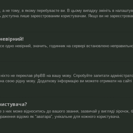
а не тому, в якому перебуваєте ви. В цьому випадку змініть в налаштуван
ь доступна лише зареєстрованим користувачам. Якщо ви не зареєстровані
 невірний!
се одно невірний, значить, годинник на сервері встановлено неправильн
 ніхто не переклав phpBB на вашу мову. Спробуйте запитати адміністрат
B на свою рідну мову. Додаткову інформацію ви можете отримати на сайті
ристувача?
 них може відноситись до вашого звання, зазвичай у вигляді зірочок, бл
браження відомо як "аватара", унікальне для кожного користувача.