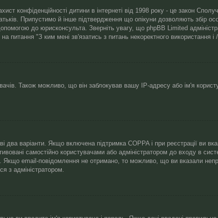
 захист конфіденційності дитини в інтернеті від 1998 року - це закон Спо
батьків. Припустимо й інше підтвердження що опікуни дозволяють збір осо
допомогою до юрисконсульта. Зверніть увагу, що phpBB Limited адмініст
і на питання "З ким мені зв'язатись з питань некоректного використання 
чів. Також можливо, що він заблокував вашу IP-адресу або ім'я корист
иві два варіанти. Якщо включена підтримка COPPA і при реєстрації ви вк
тивовані самостійно користувачами або адміністратором до входу в сист
й. Якщо email-повідомлення не отримано, то можливо, що ви вказали неп
ся з адміністратором.