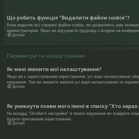
Що робить функція "Видалити файли cookie"?
Вона видаляє всі створені файли cookie, які дозволяють вам залишат
адміністратором. Якщо ви відчуваєте труднощі з входом на конфере
Догори
Параметри та налаштування
Як мені змінити мої налаштування?
Якщо ви є зареєстрованим користувачем, усі ваші налаштування збері
керування
. Там ви зможете змінити усі ваші налаштування та параме
Догори
Як уникнути появи мого імені в списку "Хто зараз
На вкладці "Особисті настройки" в панелі керування ви знайдете опц
будете прихованим користувачем.
Догори