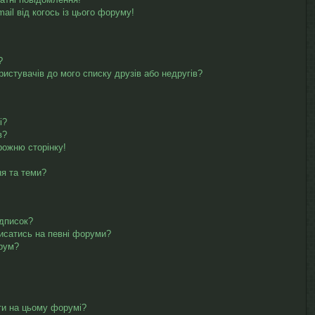
il від когось із цього форуму!
?
ристувачів до мого списку друзів або недругів?
і?
в?
рожню сторінку!
ня та теми?
ідписок?
писатись на певні форуми?
орум?
ти на цьому форумі?