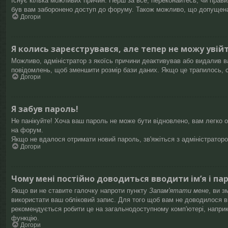
Існує кілька можливих причин. Перш за все, переконайтесь, чи правил
був вам заборонено доступ до форуму. Також можливо, що допущена 
Догори
Я колись зареєструвався, але тепер не можу увій
Можливо, адміністратор з якоїсь причини деактивував або видалив ва
повідомлень, щоб зменшити розмір бази даних. Якщо це трапилось, с
Догори
Я забув пароль!
Не панікуйте! Хоча ваш пароль не може бути відновлено, вам легко о
на форум.
Якщо не вдалося отримати новий пароль, зв'яжіться з адміністратор
Догори
Чому мені постійно доводиться вводити ім’я і па
Якщо ви не ставите галочку напроти пункту
Запам'ятати мене
, ви 
використати ваш обліковий запис. Для того щоб вам не доводилося вв
рекомендується робити це на загальнодоступному комп'ютері, наприкла
функцію.
Догори