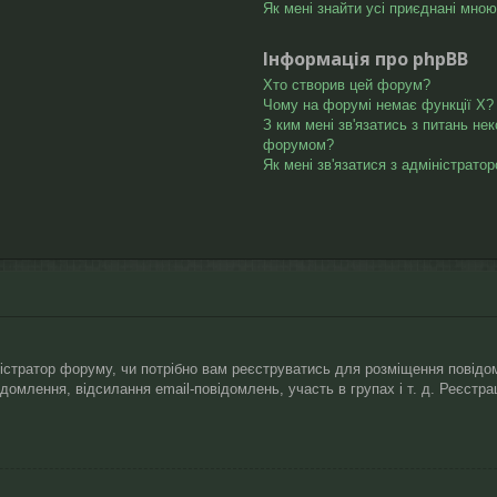
Як мені знайти усі приєднані мно
Інформація про phpBB
Хто створив цей форум?
Чому на форумі немає функції X?
З ким мені зв'язатись з питань не
форумом?
Як мені зв'язатися з адміністрато
ністратор форуму, чи потрібно вам реєструватись для розміщення повідом
відомлення, відсилання email-повідомлень, участь в групах і т. д. Реєст