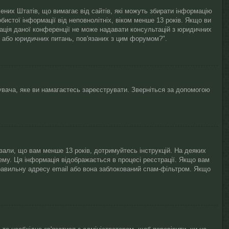
лучених Штатів, що вимагає від сайтів, які можуть збирати інформацію
бистої інформації від неповнолітніх, віком менше 13 років. Якщо ви
рація даної конференції не може надавати консультацій з юридичних
і / або юридичних питань, пов'язаних з цим форумом?".
увача, яке ви намагаєтесь зареєструвати. Зверніться за допомогою
азали, що вам менше 13 років, дотримуйтесь інструкцій. На деяких
ему. Ця інформація відображається в процесі реєстрації. Якщо вам
равильну адресу email або вона заблокований спам-фільтром. Якщо