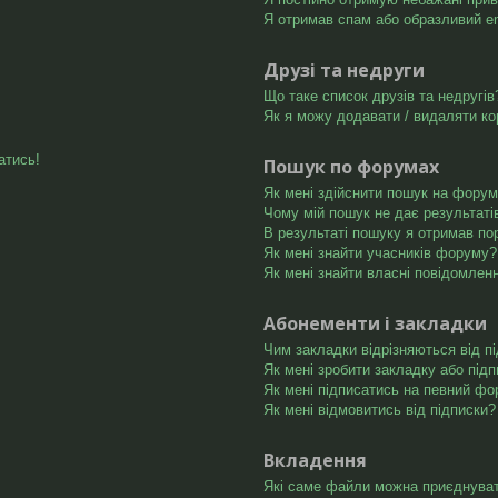
Я отримав спам або образливий ema
Друзі та недруги
Що таке список друзів та недругів
Як я можу додавати / видаляти ко
атись!
Пошук по форумах
Як мені здійснити пошук на форум
Чому мій пошук не дає результаті
В результаті пошуку я отримав по
Як мені знайти учасників форуму?
Як мені знайти власні повідомлен
Абонементи і закладки
Чим закладки відрізняються від п
Як мені зробити закладку або під
Як мені підписатись на певний ф
Як мені відмовитись від підписки?
Вкладення
Які саме файли можна приєднува