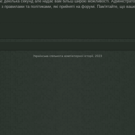
ає декілька секунд але надає вам більш широкі можливості. Адміністрат
 з правилами та політиками, які прийняті на форумі. Пам'ятайте, що ва
Українська спільнота компʼютерної історії, 2023