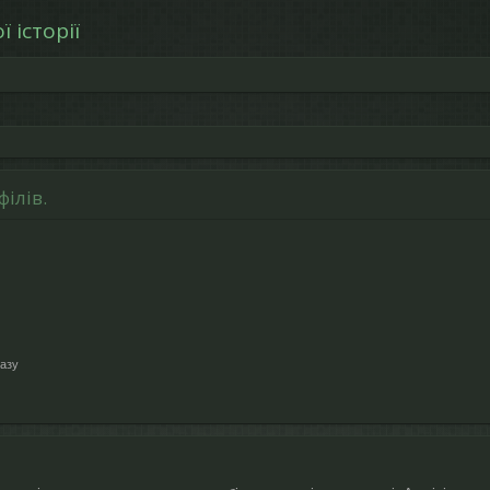
 історії
ілів.
азу