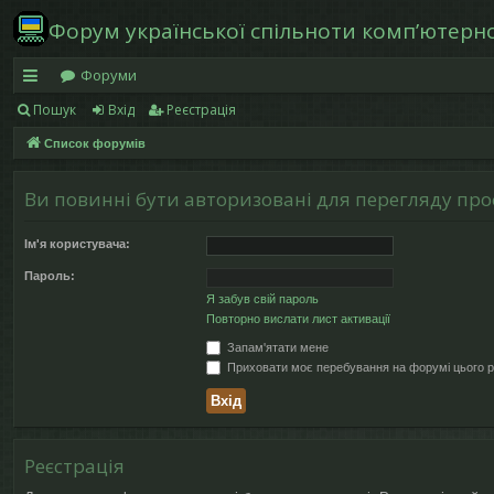
Форум української спільноти компʼютерної
Форуми
Пошук
Вхід
Реєстрація
в
Список форумів
и
дк
Ви повинні бути авторизовані для перегляду проф
и
Ім'я користувача:
й
Пароль:
д
Я забув свій пароль
Повторно вислати лист активації
ос
Запам'ятати мене
ту
Приховати моє перебування на форумі цього р
п
Реєстрація