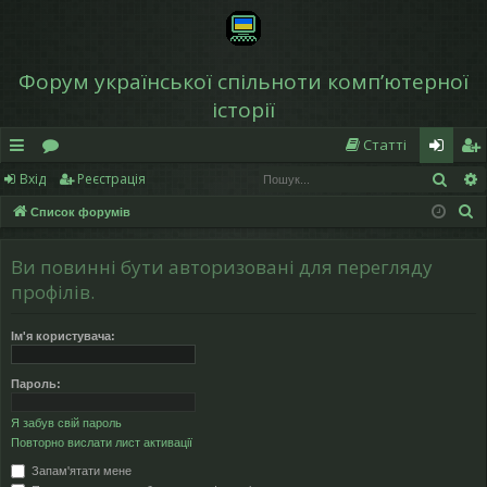
Форум української спільноти компʼютерної
історії
Статті
Пош
Вхід
Реєстрація
в
о
хі
еє
П
Список форумів
и
ру
д
ст
о
дк
м
р
ш
Ви повинні бути авторизовані для перегляду
у
и
и
а
профілів.
к
й
ці
Ім'я користувача:
д
я
Пароль:
ос
Я забув свій пароль
ту
Повторно вислати лист активації
п
Запам'ятати мене