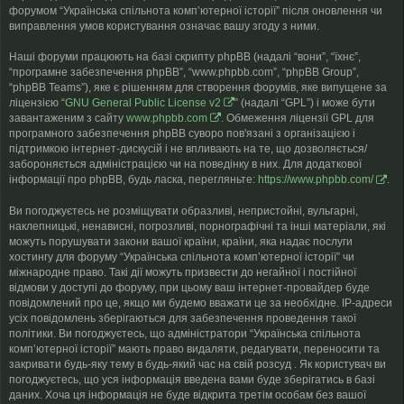
форумом “Українська спільнота компʼютерної історії” після оновлення чи
виправлення умов користування означає вашу згоду з ними.
Наші форуми працюють на базі скрипту phpBB (надалі “вони”, “їхнє”,
“програмне забезпечення phpBB”, “www.phpbb.com”, “phpBB Group”,
“phpBB Teams”), яке є рішенням для створення форумів, яке випущене за
ліцензією “
GNU General Public License v2
” (надалі “GPL”) і може бути
завантаженим з сайту
www.phpbb.com
. Обмеження ліцензії GPL для
програмного забезпечення phpBB суворо пов'язані з організацією і
підтримкою інтернет-дискусій і не впливають на те, що дозволяється/
забороняється адміністрацією чи на поведінку в них. Для додаткової
інформації про phpBB, будь ласка, перегляньте:
https://www.phpbb.com/
.
Ви погоджуєтесь не розміщувати образливі, непристойні, вульгарні,
наклепницькі, ненависні, погрозливі, порнографічні та інші матеріали, які
можуть порушувати закони вашої країни, країни, яка надає послуги
хостингу для форуму “Українська спільнота компʼютерної історії” чи
міжнародне право. Такі дії можуть призвести до негайної і постійної
відмови у доступі до форуму, при цьому ваш інтернет-провайдер буде
повідомлений про це, якщо ми будемо вважати це за необхідне. IP-адреси
усіх повідомлень зберігаються для забезпечення проведення такої
політики. Ви погоджуєтесь, що адміністратори “Українська спільнота
компʼютерної історії” мають право видаляти, редагувати, переносити та
закривати будь-яку тему в будь-який час на свій розсуд . Як користувач ви
погоджуєтесь, що уся інформація введена вами буде зберігатись в базі
даних. Хоча ця інформація не буде відкрита третім особам без вашої