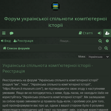
Форум української спільноти компʼютерної
історії
Статті
Пош
Вхід
Реєстрація
в
о
хі
еє
П
Список форумів
и
ру
д
ст
о
Мова:
дк
м
р
ш
Українська спільнота компʼютерної історії -
у
и
и
а
Реєстрація
к
й
ці
Реєструючись на форумі “Українська спільнота компʼютерної історії”
д
я
(надалі “ми”, “наш”, “Українська спільнота компʼютерної історії”,
“https://forum.it-museum.com”), ви підтверджуєте свою згоду з наступними
ос
умовами. Якщо ви не погоджуєтесь з ними, будь ласка, не заходьте і/або не
користуйтесь “Українська спільнота компʼютерної історії”. Ми залишаємо
ту
за собою право змінювати ці правила будь-коли, і зробимо усе для того,
щоб проінформувати вас про це, однак з вашої сторони було б розумно
п
переглядати періодично цей текст на предмет змін, оскільки користування