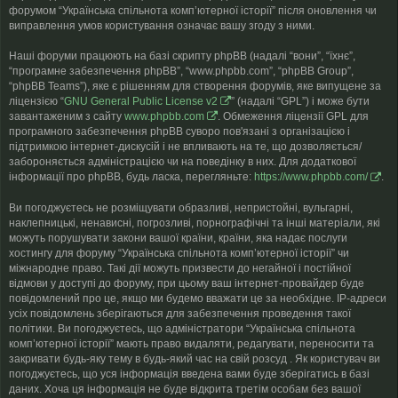
форумом “Українська спільнота компʼютерної історії” після оновлення чи
виправлення умов користування означає вашу згоду з ними.
Наші форуми працюють на базі скрипту phpBB (надалі “вони”, “їхнє”,
“програмне забезпечення phpBB”, “www.phpbb.com”, “phpBB Group”,
“phpBB Teams”), яке є рішенням для створення форумів, яке випущене за
ліцензією “
GNU General Public License v2
” (надалі “GPL”) і може бути
завантаженим з сайту
www.phpbb.com
. Обмеження ліцензії GPL для
програмного забезпечення phpBB суворо пов'язані з організацією і
підтримкою інтернет-дискусій і не впливають на те, що дозволяється/
забороняється адміністрацією чи на поведінку в них. Для додаткової
інформації про phpBB, будь ласка, перегляньте:
https://www.phpbb.com/
.
Ви погоджуєтесь не розміщувати образливі, непристойні, вульгарні,
наклепницькі, ненависні, погрозливі, порнографічні та інші матеріали, які
можуть порушувати закони вашої країни, країни, яка надає послуги
хостингу для форуму “Українська спільнота компʼютерної історії” чи
міжнародне право. Такі дії можуть призвести до негайної і постійної
відмови у доступі до форуму, при цьому ваш інтернет-провайдер буде
повідомлений про це, якщо ми будемо вважати це за необхідне. IP-адреси
усіх повідомлень зберігаються для забезпечення проведення такої
політики. Ви погоджуєтесь, що адміністратори “Українська спільнота
компʼютерної історії” мають право видаляти, редагувати, переносити та
закривати будь-яку тему в будь-який час на свій розсуд . Як користувач ви
погоджуєтесь, що уся інформація введена вами буде зберігатись в базі
даних. Хоча ця інформація не буде відкрита третім особам без вашої