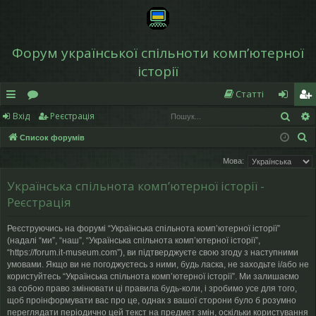
Форум української спільноти компʼютерної
історії
Статті
Пош
Вхід
Реєстрація
в
о
хі
еє
П
Список форумів
и
ру
д
ст
о
Мова:
дк
м
р
ш
Українська спільнота компʼютерної історії -
у
и
и
а
Реєстрація
к
й
ці
Реєструючись на форумі “Українська спільнота компʼютерної історії”
д
я
(надалі “ми”, “наш”, “Українська спільнота компʼютерної історії”,
“https://forum.it-museum.com”), ви підтверджуєте свою згоду з наступними
ос
умовами. Якщо ви не погоджуєтесь з ними, будь ласка, не заходьте і/або не
користуйтесь “Українська спільнота компʼютерної історії”. Ми залишаємо
ту
за собою право змінювати ці правила будь-коли, і зробимо усе для того,
щоб проінформувати вас про це, однак з вашої сторони було б розумно
п
переглядати періодично цей текст на предмет змін, оскільки користування